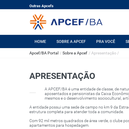
Outras Apcefs
HOME
SOBRE A APCEF
PRA VOCÊ
S
Apcef/BA Portal
/
Sobre a Apcef
/
Apresentação
/
APRESENTAÇÃO
A APCEF/BA é uma entidade de classe, de naturez
aposentados e pensionistas da Caixa Econômica
mesmos e o desenvolvimento sociocultural, artís
A entidade possui uma sede de campo no km 9 da Estra
estrutura completa para atender toda a comunidade.
Com 92 mil metros quadrados de área verde, o clube poss
apartamentos para hospedagem.