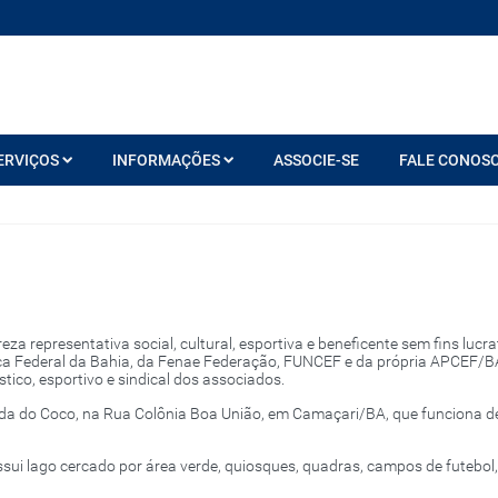
ERVIÇOS
INFORMAÇÕES
ASSOCIE-SE
FALE CONOS
a representativa social, cultural, esportiva e beneficente sem fins lucra
 Federal da Bahia, da Fenae Federação, FUNCEF e da própria APCEF/BA, 
tico, esportivo e sindical dos associados.
da do Coco, na Rua Colônia Boa União, em Camaçari/BA, que funciona d
ui lago cercado por área verde, quiosques, quadras, campos de futebol, s