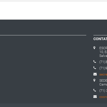
CONTA
ESCR
10, E
Salv
(71)
(71)
secr
SEDE 
Cama
(71)
coor