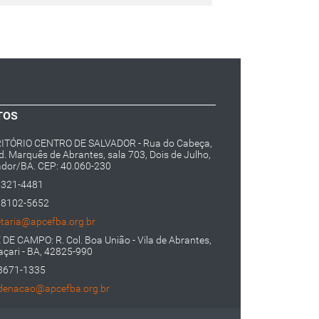
TOS
ITÓRIO CENTRO DE SALVADOR - Rua do Cabeça,
d. Marquês de Abrantes, sala 703, Dois de Julho,
ador/BA. CEP: 40.060-230
3321-4481
98102-5652
etaria@apcefba.org.br
DE CAMPO: R. Col. Boa União - Vila de Abrantes,
çari - BA, 42825-990
 3671-1335
denacao@apcefba.org.br