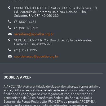
ESCRITÓRIO CENTRO DE SALVADOR - Rua do Cabeça, 10,
Ed. Marquês de Abrantes, sala 703, Dois de Julho,
Salvador/BA. CEP: 40.060-230
(71)3321-4481
(71)98102-5652
secretaria@apcefba.org.br
SEDE DE CAMPO: R. Col. Boa União - Vila de Abrantes,
Camaçari - BA, 42825-990
(71) 3671-1335
coordenacao@apcefba.org.br
SOBRE A APCEF
A APCEF/BA é uma entidade de classe, de natureza representativa
social, cultural, esportiva e beneficente sem fins lucrativos, cuja
finalidade é congregar os empregados ativos, aposentados e
pensionistas da Caixa Econômica Federal da Bahia, da Caixa
Seguros, da Fenae Federação, FUNCEF e da própria APCEF/BA,
estimulando a união e a solidariedade entre os mesmos e o