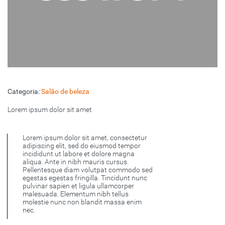
Categoria:
Salão de beleza
Lorem ipsum dolor sit amet
Lorem ipsum dolor sit amet, consectetur
adipiscing elit, sed do eiusmod tempor
incididunt ut labore et dolore magna
aliqua. Ante in nibh mauris cursus.
Pellentesque diam volutpat commodo sed
egestas egestas fringilla. Tincidunt nunc
pulvinar sapien et ligula ullamcorper
malesuada. Elementum nibh tellus
molestie nunc non blandit massa enim
nec.