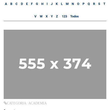
A
B
C
D
E
F
G
H
I
J
K
L
M
N
O
P
Q
R
S
T
V
W
X
Y
Z
123
Todos
CATEGORIA: ACADEMIA