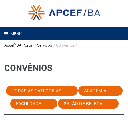
MENU
Apcef/BA Portal
/
Serviços
/
Convênios
/
CONVÊNIOS
TODAS AS CATEGORIAS
ACADEMIA
FACULDADE
SALÃO DE BELEZA