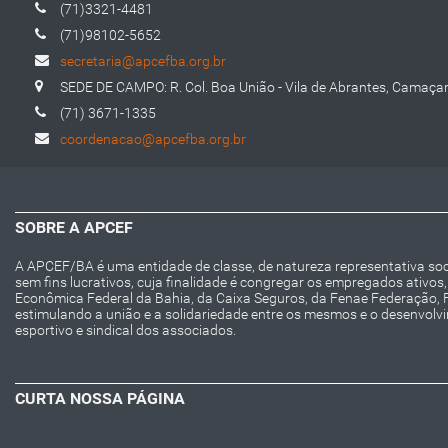
(71)3321-4481
(71)98102-5652
secretaria@apcefba.org.br
SEDE DE CAMPO: R. Col. Boa União - Vila de Abrantes, Camaçar
(71) 3671-1335
coordenacao@apcefba.org.br
SOBRE A APCEF
A APCEF/BA é uma entidade de classe, de natureza representativa socia
sem fins lucrativos, cuja finalidade é congregar os empregados ativo
Econômica Federal da Bahia, da Caixa Seguros, da Fenae Federação,
estimulando a união e a solidariedade entre os mesmos e o desenvolvim
esportivo e sindical dos associados.
CURTA NOSSA PÁGINA