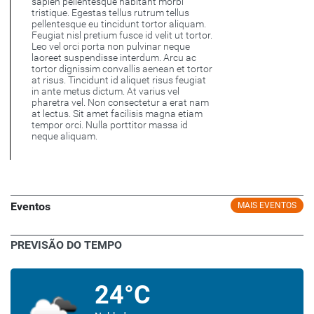
sapien pellentesque habitant morbi
tristique. Egestas tellus rutrum tellus
pellentesque eu tincidunt tortor aliquam.
Feugiat nisl pretium fusce id velit ut tortor.
Leo vel orci porta non pulvinar neque
laoreet suspendisse interdum. Arcu ac
tortor dignissim convallis aenean et tortor
at risus. Tincidunt id aliquet risus feugiat
in ante metus dictum. At varius vel
pharetra vel. Non consectetur a erat nam
at lectus. Sit amet facilisis magna etiam
tempor orci. Nulla porttitor massa id
neque aliquam.
Eventos
MAIS EVENTOS
PREVISÃO DO TEMPO
24°C