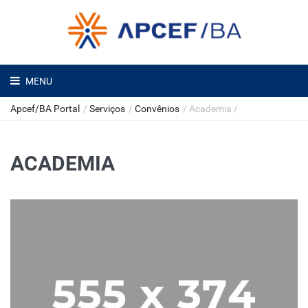
MENU
Apcef/BA Portal
/
Serviços
/
Convênios
/
Academia
/
ACADEMIA