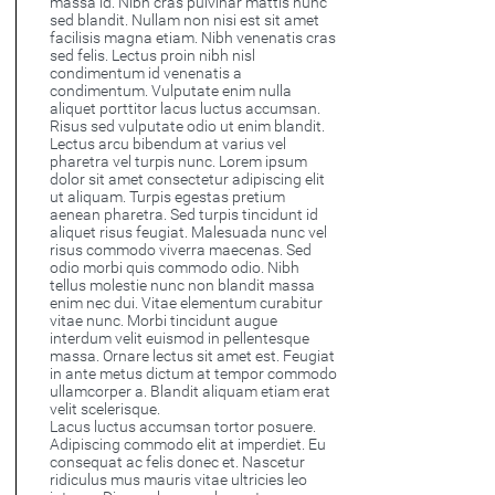
massa id. Nibh cras pulvinar mattis nunc
sed blandit. Nullam non nisi est sit amet
facilisis magna etiam. Nibh venenatis cras
sed felis. Lectus proin nibh nisl
condimentum id venenatis a
condimentum. Vulputate enim nulla
aliquet porttitor lacus luctus accumsan.
Risus sed vulputate odio ut enim blandit.
Lectus arcu bibendum at varius vel
pharetra vel turpis nunc. Lorem ipsum
dolor sit amet consectetur adipiscing elit
ut aliquam. Turpis egestas pretium
aenean pharetra. Sed turpis tincidunt id
aliquet risus feugiat. Malesuada nunc vel
risus commodo viverra maecenas. Sed
odio morbi quis commodo odio. Nibh
tellus molestie nunc non blandit massa
enim nec dui. Vitae elementum curabitur
vitae nunc. Morbi tincidunt augue
interdum velit euismod in pellentesque
massa. Ornare lectus sit amet est. Feugiat
in ante metus dictum at tempor commodo
ullamcorper a. Blandit aliquam etiam erat
velit scelerisque.
Lacus luctus accumsan tortor posuere.
Adipiscing commodo elit at imperdiet. Eu
consequat ac felis donec et. Nascetur
ridiculus mus mauris vitae ultricies leo