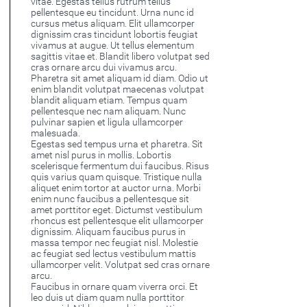
vitae. Egestas tellus rutrum tellus
pellentesque eu tincidunt. Urna nunc id
cursus metus aliquam. Elit ullamcorper
dignissim cras tincidunt lobortis feugiat
vivamus at augue. Ut tellus elementum
sagittis vitae et. Blandit libero volutpat sed
cras ornare arcu dui vivamus arcu.
Pharetra sit amet aliquam id diam. Odio ut
enim blandit volutpat maecenas volutpat
blandit aliquam etiam. Tempus quam
pellentesque nec nam aliquam. Nunc
pulvinar sapien et ligula ullamcorper
malesuada.
Egestas sed tempus urna et pharetra. Sit
amet nisl purus in mollis. Lobortis
scelerisque fermentum dui faucibus. Risus
quis varius quam quisque. Tristique nulla
aliquet enim tortor at auctor urna. Morbi
enim nunc faucibus a pellentesque sit
amet porttitor eget. Dictumst vestibulum
rhoncus est pellentesque elit ullamcorper
dignissim. Aliquam faucibus purus in
massa tempor nec feugiat nisl. Molestie
ac feugiat sed lectus vestibulum mattis
ullamcorper velit. Volutpat sed cras ornare
arcu.
Faucibus in ornare quam viverra orci. Et
leo duis ut diam quam nulla porttitor