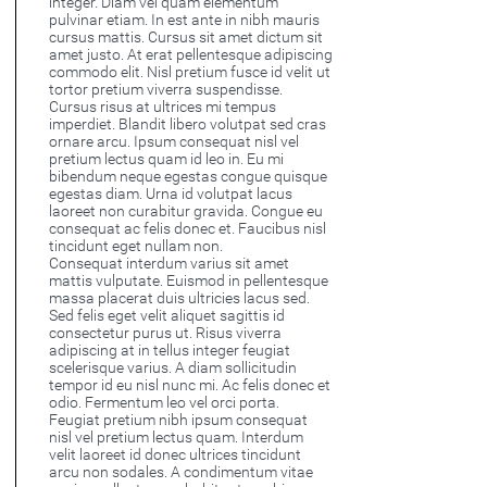
integer. Diam vel quam elementum
pulvinar etiam. In est ante in nibh mauris
cursus mattis. Cursus sit amet dictum sit
amet justo. At erat pellentesque adipiscing
commodo elit. Nisl pretium fusce id velit ut
tortor pretium viverra suspendisse.
Cursus risus at ultrices mi tempus
imperdiet. Blandit libero volutpat sed cras
ornare arcu. Ipsum consequat nisl vel
pretium lectus quam id leo in. Eu mi
bibendum neque egestas congue quisque
egestas diam. Urna id volutpat lacus
laoreet non curabitur gravida. Congue eu
consequat ac felis donec et. Faucibus nisl
tincidunt eget nullam non.
Consequat interdum varius sit amet
mattis vulputate. Euismod in pellentesque
massa placerat duis ultricies lacus sed.
Sed felis eget velit aliquet sagittis id
consectetur purus ut. Risus viverra
adipiscing at in tellus integer feugiat
scelerisque varius. A diam sollicitudin
tempor id eu nisl nunc mi. Ac felis donec et
odio. Fermentum leo vel orci porta.
Feugiat pretium nibh ipsum consequat
nisl vel pretium lectus quam. Interdum
velit laoreet id donec ultrices tincidunt
arcu non sodales. A condimentum vitae