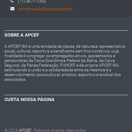
(71) 3671-1335
coordenacao@apcefba.org.br
SOBRE A APCEF
A APCEF/BA é uma entidade de classe, de natureza representativa
social, cultural, esportiva e beneficente sem fins lucrativos, cuja
finalidade é congregar os empregados ativos, aposentados e
pensionistas da Caixa Econômica Federal da Bahia, da Caixa
Seguros, da Fenae Federação, FUNCEF e da própria APCEF/BA,
estimulando a união e a solidariedade entre os mesmos e o
desenvolvimento sociocultural, artístico, esportivo e sindical dos
associados.
CURTA NOSSA PÁGINA
© 2019
APCEF
. Todos os direitos reservados.