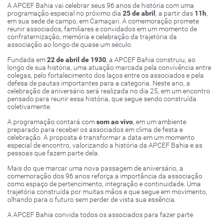
A APCEF Bahia vai celebrar seus 96 anos de história com uma
programação especial no próximo dia
25 de abril
, a partir das
11h
,
em sua sede de campo, em Camaçari. A comemoração promete
reunir associados, familiares e convidados em um momento de
confraternização, memória e celebração da trajetória da
associação ao longo de quase um século.
Fundada em
22 de abril de 1930
, a APCEF Bahia construiu, ao
longo de sua história, uma atuação marcada pela convivência entre
colegas, pelo fortalecimento dos laços entre os associados e pela
defesa de pautas importantes para a categoria. Neste ano, a
celebração de aniversário será realizada no dia 25, em um encontro
pensado para reunir essa história, que segue sendo construída
coletivamente.
A programação contará com
som ao vivo
, em um ambiente
preparado para receber os associados em clima de festa e
celebração. A proposta é transformar a data em um momento
especial de encontro, valorizando a história da APCEF Bahia e as
pessoas que fazem parte dela.
Mais do que marcar uma nova passagem de aniversário, a
comemoração dos 96 anos reforça a importância da associação
como espaço de pertencimento, integração e continuidade. Uma
trajetória construída por muitas mãos e que segue em movimento,
olhando para o futuro sem perder de vista sua essência.
A APCEF Bahia convida todos os associados para fazer parte