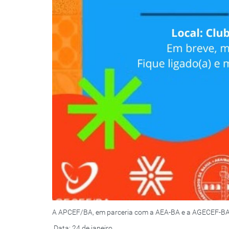
A APCEF/BA, em parceria com a AEA-BA e a AGECEF-BA co
️ Data: 24 de janeiro