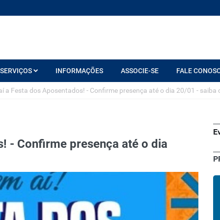
SERVIÇOS
INFORMAÇÕES
ASSOCIE-SE
FALE CONOS
í a Festa dos Aposentados! - Confirme presença até o dia 20/01 - saiba
E
! - Confirme presença até o dia
P