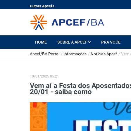
Outras Apcefs
HOME
SOBRE A APCEF
PRA VOCÊ
Apcef/BA Portal
/
Informações
/
Notícias Apcef
/
Vem a
10/01/2025 05:21
Vem aí a Festa dos Aposentados
20/01 - saiba como