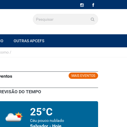
CO
OUTRAS APCEFS
 como
/
ventos
MAIS EVENTOS
REVISÃO DO TEMPO
25°C
Céu pouco nublado
Salvador - Hoje