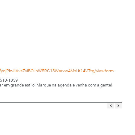
cVEyojPlzJIAvsZviBOLbW5RG13Warvw4MsUt14VTtg/viewform
 3510-1859
ar em grande estilo! Marque na agenda e venha com a gente!