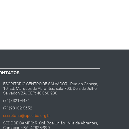
ONTATOS
ESCRITÓRIO CENTRO DE SALVADOR - Rua do Cabeça,
10, Ed. Marquês de Abrantes, sala 703, Dois de Julho,
Salvador/BA. CEP: 40.060-230
(71)3321-4481
(71)98102-5652
secretaria@apcefba.org.br
SEDE DE CAMPO: R. Col. Boa União - Vila de Abrantes,
Camaçari - BA, 42825-990