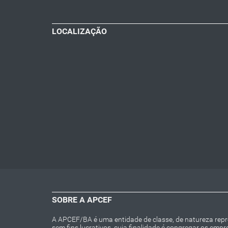
LOCALIZAÇÃO
SOBRE A APCEF
A APCEF/BA é uma entidade de classe, de natureza repres
sem fins lucrativos, cuja finalidade é congregar os emp