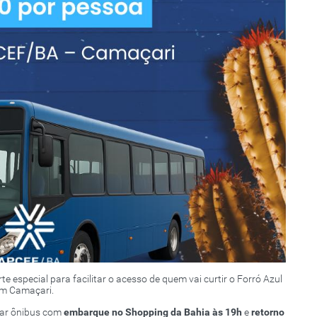
special para facilitar o acesso de quem vai curtir o Forró Azul
em Camaçari.
izar ônibus com
embarque no Shopping da Bahia às 19h
e
retorno