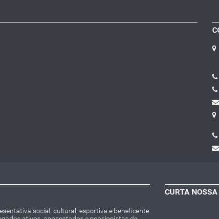
C
CURTA NOSSA
entativa social, cultural, esportiva e beneficente
regados ativos, aposentados e pensionistas da