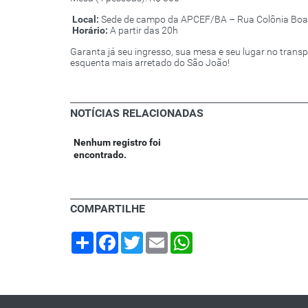
Local:
Sede de campo da APCEF/BA – Rua Colônia Boa U
Horário:
A partir das 20h
Garanta já seu ingresso, sua mesa e seu lugar no transpo
esquenta mais arretado do São João!
NOTÍCIAS RELACIONADAS
Nenhum registro foi
encontrado.
COMPARTILHE
Share
Facebook
Twitter
Email
WhatsApp