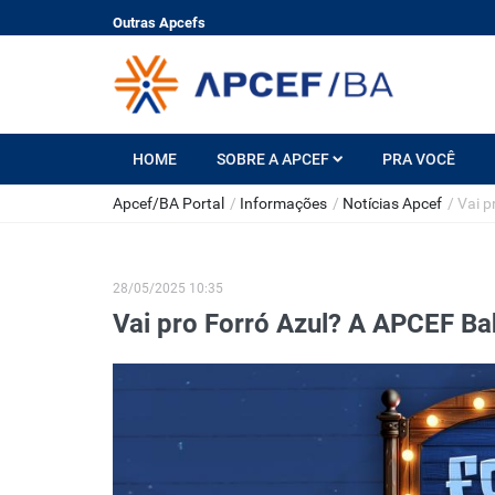
Outras Apcefs
HOME
SOBRE A APCEF
PRA VOCÊ
Apcef/BA Portal
/
Informações
/
Notícias Apcef
/
Vai p
28/05/2025 10:35
Vai pro Forró Azul? A APCEF Ba