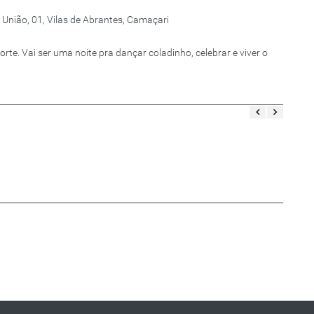
nião, 01, Vilas de Abrantes, Camaçari
rte. Vai ser uma noite pra dançar coladinho, celebrar e viver o