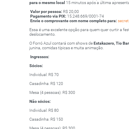
para o mesmo local
15 minutos após a última apresenta
️
Valor por pessoa:
R$ 20,00
Pagamento via PIX:
15.248.669/0001-74
Envie o comprovante com nome completo para:
secre
Essa é uma excelente opção para quem quer curtir a fe
deslocamento.
O Forró Azul contará com shows de
Estakazero, Tio Ba
junina, comidas típicas e muita animação.
Ingressos:
Sócios:
Individual: R$ 70
Casadinha: R$ 120
Mesa (4 pessoas): R$ 300
Não sócios:
Individual: R$ 80
Casadinha: R$ 150
Mesa (4 pessoas): R$ 300