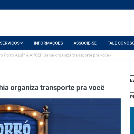
SERVIÇOS
INFORMAÇÕES
ASSOCIE-SE
FALE CONOS
ro Forró Azul? A APCEF Bahia organiza transporte pra você
/
E
hia organiza transporte pra você
P