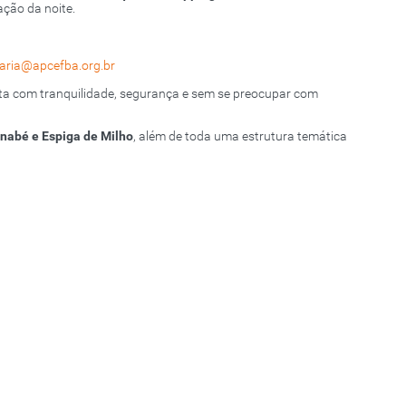
ção da noite.
taria@apcefba.org.br
sta com tranquilidade, segurança e sem se preocupar com
rnabé e Espiga de Milho
, além de toda uma estrutura temática