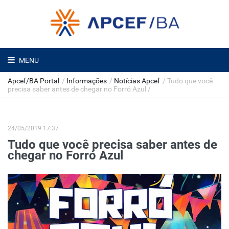
MENU
Apcef/BA Portal
/
Informações
/
Notícias Apcef
/
Tudo que você
precisa saber antes de chegar no Forró Azul
/
24/05/2019 17:37
Tudo que você precisa saber antes de
chegar no Forró Azul