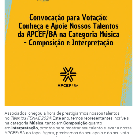
Associados, chegou a hora de prestigiarmos nossos talentos
no
Talentos FENAE 2024
! Este ano, temos representantes incríveis
na categoria
Música
, tanto em
Composição
quanto
em
Interpretação
, prontos para mostrar seu talento e levar a nossa
APCEF/BA ao topo. Agora, precisamos do seu apoio e do seu voto