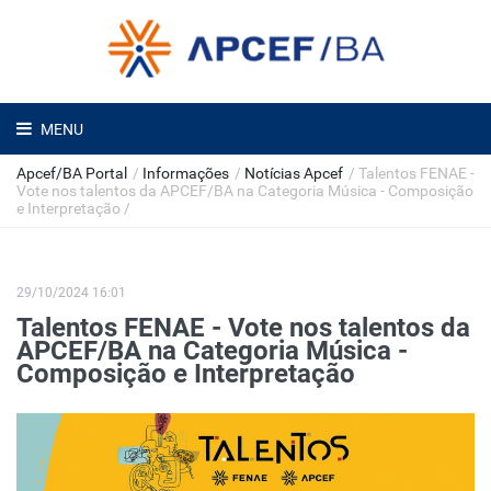
MENU
Apcef/BA Portal
/
Informações
/
Notícias Apcef
/
Talentos FENAE -
Vote nos talentos da APCEF/BA na Categoria Música - Composição
e Interpretação
/
29/10/2024 16:01
Talentos FENAE - Vote nos talentos da
APCEF/BA na Categoria Música -
Composição e Interpretação