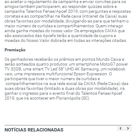
ao aceitar o regulamento da campanha e enviar convites para os
amigos também participarem, ao responder quizzes sobre a
campanha Talentos Fenae/Apcef 2019, com perguntas e respostas
corretas e ao compartilhar na Rede.caixa (intranet da Caixa) suas
obras favoritas por modalidade, divulgando-as para que tenham o
maior número de curtidas e compartilhamentos. Quem interagir
ainda ganha moedas do nosso valor. Os empregados CAIXA que
são associados das Apcefs terão a quantidade de cupons e
moedas do Nosso Valor dobrada em todas as interações citadas.
Premiação
Os ganhadores receberão os prêmios em pontos Mundo Caixa e
serão sorteados quatro produtos: um smartphone MotoG7 power
TV 32GB, uma smart TV Led 58” UHD 4K Samsung, um notebook
vaio, uma impressora multifuncional Epson Expression. O
participante que tiver o maior número de curtidas e
compartilhamentos na sua rede social da CAIXA (Rede.Caixa) das
suas obras favoritas (limitado a duas obras por modalidade), irá
ganhar o ingresso para o evento final do Talentos Fenae/Apcef
2019, que irá acontecer em Florianópolis (SC).
NOTÍCIAS RELACIONADAS