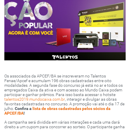
Os associados da APCEF/BA se inscreveram no Talentos
Fenae/Apcef e acumulam 196 obras cadastradas entre oito
modalidades. A segunda fase do concurso já está no ar e todos os
empregados Caixa da ativa e com acesso ao Mundo Caixa podem
participar e ganhar prêmios. Para isso basta acessar o hotsite
talentos2019.mundocaixa.com.br
, interagir e divulgar as obras
favoritas cadastradas no concurso. A promoção vai até o dia 17 de
julho.
Confira a
lista de obras cadastradas pelos sócios da
APCEF/BA
!
A campanha será dividida em várias interações e cada uma dará
direito a um cupom para concorrer ao sorteio. O participante ganha