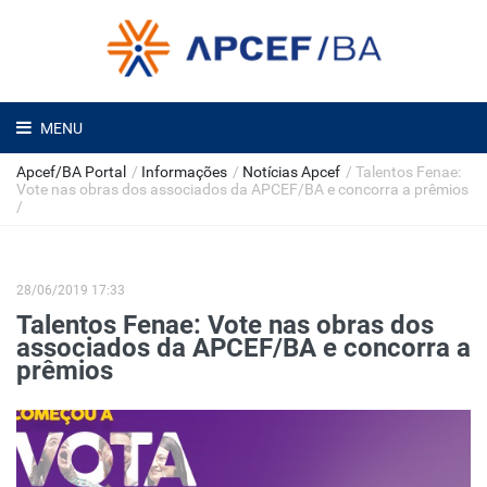
MENU
Apcef/BA Portal
/
Informações
/
Notícias Apcef
/
Talentos Fenae:
Vote nas obras dos associados da APCEF/BA e concorra a prêmios
/
28/06/2019 17:33
Talentos Fenae: Vote nas obras dos
associados da APCEF/BA e concorra a
prêmios