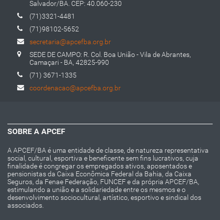
Salvador/BA. CEP: 40.060-230
(71)3321-4481
(71)98102-5652
secretaria@apcefba.org.br
SEDE DE CAMPO: R. Col. Boa União - Vila de Abrantes,
Camaçari - BA, 42825-990
(71) 3671-1335
coordenacao@apcefba.org.br
SOBRE A APCEF
A APCEF/BA é uma entidade de classe, de natureza representativa
social, cultural, esportiva e beneficente sem fins lucrativos, cuja
finalidade é congregar os empregados ativos, aposentados e
pensionistas da Caixa Econômica Federal da Bahia, da Caixa
Seguros, da Fenae Federação, FUNCEF e da própria APCEF/BA,
estimulando a união e a solidariedade entre os mesmos e o
desenvolvimento sociocultural, artístico, esportivo e sindical dos
associados.