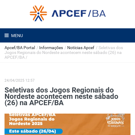
MENU
Apcef/BA Portal
/
Informações
/
Notícias Apcef
/
Seletivas dos
Jogos Regionais do Nordeste acontecem neste sábado (26) na
APCEF/BA
/
24/04/2025 12:57
Seletivas dos Jogos Regionais do
Nordeste acontecem neste sábado
(26) na APCEF/BA