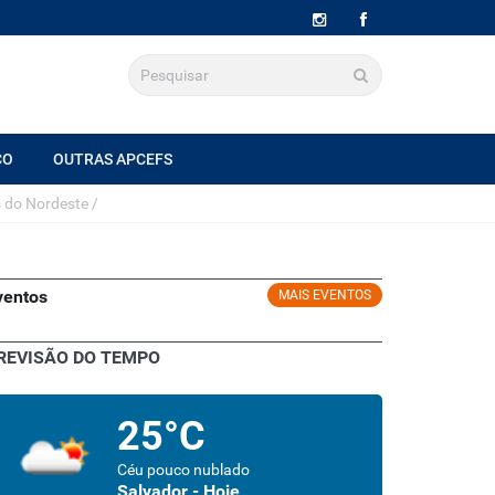
CO
OUTRAS APCEFS
s do Nordeste
/
ventos
MAIS EVENTOS
REVISÃO DO TEMPO
25°C
Céu pouco nublado
Salvador - Hoje