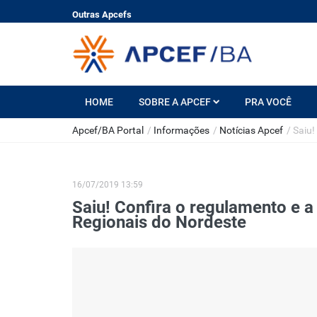
Outras Apcefs
HOME
SOBRE A APCEF
PRA VOCÊ
Apcef/BA Portal
/
Informações
/
Notícias Apcef
/
Saiu!
16/07/2019 13:59
Saiu! Confira o regulamento e 
Regionais do Nordeste