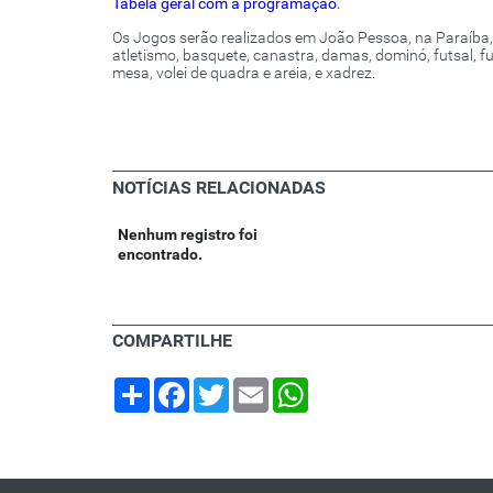
Tabela geral com a programação
.
Os Jogos serão realizados em João Pessoa, na Paraíba,
atletismo, basquete, canastra, damas, dominó, futsal, fu
mesa, volei de quadra e areia, e xadrez.
NOTÍCIAS RELACIONADAS
Nenhum registro foi
encontrado.
COMPARTILHE
Share
Facebook
Twitter
Email
WhatsApp