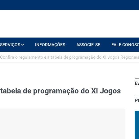
SERVIÇOS
INFORMAÇÕES
ASSOCIE-SE
FALE CONOS
 Confira o regulamento e a tabela de programação do XI Jogos Regionai
E
a tabela de programação do XI Jogos
P