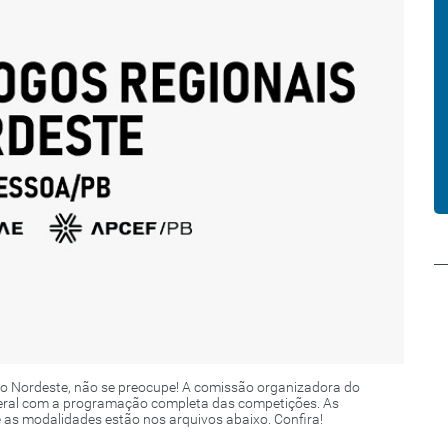
do Nordeste, não se preocupe! A comissão organizadora do
 geral com a programação completa das competições. As
e as modalidades estão nos arquivos abaixo. Confira!