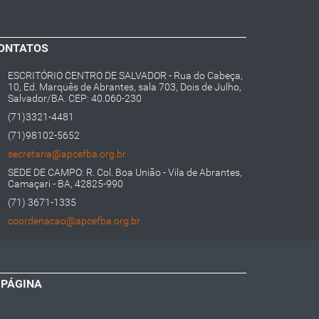
ONTATOS
ESCRITÓRIO CENTRO DE SALVADOR - Rua do Cabeça,
10, Ed. Marquês de Abrantes, sala 703, Dois de Julho,
Salvador/BA. CEP: 40.060-230
(71)3321-4481
(71)98102-5652
secretaria@apcefba.org.br
SEDE DE CAMPO: R. Col. Boa União - Vila de Abrantes,
Camaçari - BA, 42825-990
(71) 3671-1335
coordenacao@apcefba.org.br
 PÁGINA