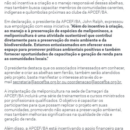
não só incentiva a criação e o manejo responsável dessas abelhas,
mas também busca capacitar membros de comunidades carentes,
indígenas e quilombolas próximas ao clube da APCEF/BA.
Em declaração, o presidente da APCEF/BA, John Ralph, expressou
sua empolgação com essa iniciativa.
"Além do incentivo à criação,
ao manejo e à preservação de espécies de meliponíneos, a
meliponicultura é uma atividade sustentável que contribui
diretamente para a preservação do meio ambiente e da
biodiversidade. Estamos entusiasmados em oferecer esse
espaço para promover práticas ambientais positivas e também
fornecer oportunidades de capacitação e geração de renda para
as comunidades locais."
O presidente destaca que os associados interessados em conhecer,
aprender e criar as abelhas sem ferrão, também serão atendidos
pelo projeto, basta manifestar o interesse através do e-
mail
secretaria@apcefba.org.br ou coordenacao@apcefba.org.br.
A implantação da meliponicultura na sede de Camaçari da
APCEF/BA incluirá uma série de treinamentos e cursos ministrados
por profissionais qualificados. O objetivo é capacitar os
participantes para que possam replicar o projeto em suas
comunidades, promovendo não apenas a preservação ambiental,
mas também melhorias significativas na qualidade de vida e
geração de renda.
Além disso, a APCEF/BA está incentivando o apoio financeiro para