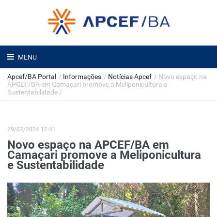
MENU
Apcef/BA Portal
/
Informações
/
Notícias Apcef
/
Novo espaço na
APCEF/BA em Camaçari promove a Meliponicultura e
Sustentabilidade
/
29/02/2024 12:41
Novo espaço na APCEF/BA em
Camaçari promove a Meliponicultura
e Sustentabilidade