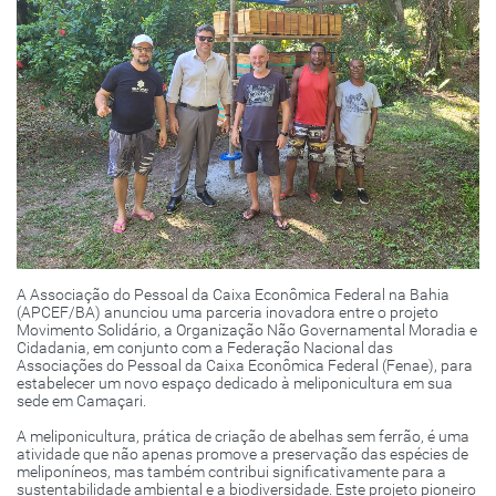
A Associação do Pessoal da Caixa Econômica Federal na Bahia
(APCEF/BA) anunciou uma parceria inovadora entre o projeto
Movimento Solidário, a Organização Não Governamental Moradia e
Cidadania, em conjunto com a Federação Nacional das
Associações do Pessoal da Caixa Econômica Federal (Fenae), para
estabelecer um novo espaço dedicado à meliponicultura em sua
sede em Camaçari.
A meliponicultura, prática de criação de abelhas sem ferrão, é uma
atividade que não apenas promove a preservação das espécies de
meliponíneos, mas também contribui significativamente para a
sustentabilidade ambiental e a biodiversidade. Este projeto pioneiro