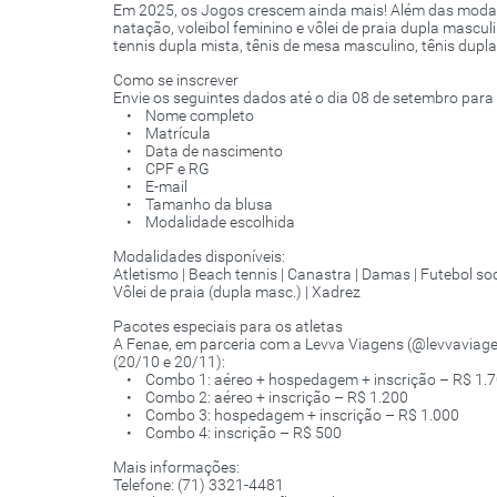
Em 2025, os Jogos crescem ainda mais! Além das modali
natação, voleibol feminino e vôlei de praia dupla mascu
tennis dupla mista, tênis de mesa masculino, tênis dupla
Como se inscrever
Envie os seguintes dados até o dia 08 de setembro para 
• Nome completo
• Matrícula
• Data de nascimento
• CPF e RG
• E-mail
• Tamanho da blusa
• Modalidade escolhida
Modalidades disponíveis:
Atletismo | Beach tennis | Canastra | Damas | Futebol soc
Vôlei de praia (dupla masc.) | Xadrez
Pacotes especiais para os atletas
A Fenae, em parceria com a Levva Viagens (@levvaviag
(20/10 e 20/11):
• Combo 1: aéreo + hospedagem + inscrição – R$ 1.
• Combo 2: aéreo + inscrição – R$ 1.200
• Combo 3: hospedagem + inscrição – R$ 1.000
• Combo 4: inscrição – R$ 500
Mais informações:
Telefone: (71) 3321-4481