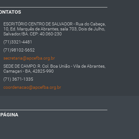
ONTATOS
ESCRITÓRIO CENTRO DE SALVADOR - Rua do Cabeça,
10, Ed. Marquês de Abrantes, sala 703, Dois de Julho,
Salvador/BA. CEP: 40.060-230
(71)3321-4481
(71)98102-5652
secretaria@apcefba.org.br
SEDE DE CAMPO: R. Col. Boa União - Vila de Abrantes,
Camaçari - BA, 42825-990
(71) 3671-1335
coordenacao@apcefba.org.br
 PÁGINA