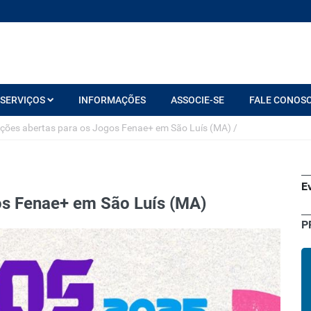
SERVIÇOS
INFORMAÇÕES
ASSOCIE-SE
FALE CONOS
ições abertas para os Jogos Fenae+ em São Luís (MA)
/
E
os Fenae+ em São Luís (MA)
P