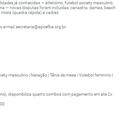
dades já conhecidas — atletismo, futebol society masculino,
lina — novas disputas foram incluídas: canastra, damas, beach
 mista (quadra rápida) e xadrez.
o e-mail secretaria@apcefba.org.br:
iety masculino | Natação | Tênis de mesa | Voleibol feminino |
ens), disponibiliza quatro combos com pagamento em até 2x
700