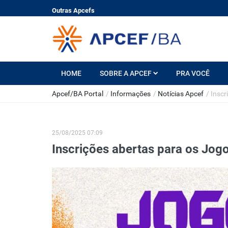
Outras Apcefs
HOME
SOBRE A APCEF
PRA VOCÊ
Apcef/BA Portal
/
Informações
/
Notícias Apcef
/
Inscr
25/08/2025 07:09
Inscrições abertas para os Jog