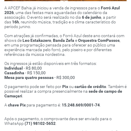
A APCEF Bahia já iniciou a venda de ingressos para o
Forró Azul
2026
, uma das festas mais aguardadas do calendário da
associação. O evento será realizado no dia
6 de junho
, a partir
das
16h
, reunindo música, tradição e o clima característico do
período junino.
Com atrações já confirmadas, o Forró Azul deste ano contará com
shows de
Leo Estakazero
,
Banda Zefa
e
Orquestra ComPassos
,
em uma programação pensada para oferecer ao público uma
experiência marcada pelo forró, pelo piseiro e por diferentes
referências da música nordestina.
Os ingressos já estão disponíveis em três formatos:
Individual
- R$ 80,00
Casadinha
- R$ 150,00
Mesa para quatro pessoas
- R$ 300,00
O pagamento pode ser feito por
Pix
ou
cartão de crédito
. Também é
possível realizar a compra presencialmente na
sede de campo de
Camaçari
.
A
chave Pix
para pagamento é:
15.248.669/0001-74
.
Após o pagamento, o comprovante deve ser enviado para o
WhatsApp
(71) 98102-5652
.