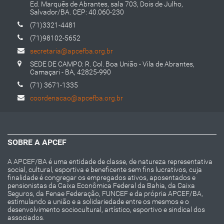
Ed. Marquês de Abrantes, sala 703, Dois de Julho,
Salvador/BA. CEP: 40.060-230
(71)3321-4481
(71)98102-5652
secretaria@apcefba.org.br
SEDE DE CAMPO: R. Col. Boa União - Vila de Abrantes,
Camaçari - BA, 42825-990
(71) 3671-1335
coordenacao@apcefba.org.br
SOBRE A APCEF
A APCEF/BA é uma entidade de classe, de natureza representativa
social, cultural, esportiva e beneficente sem fins lucrativos, cuja
finalidade é congregar os empregados ativos, aposentados e
pensionistas da Caixa Econômica Federal da Bahia, da Caixa
Seguros, da Fenae Federação, FUNCEF e da própria APCEF/BA,
estimulando a união e a solidariedade entre os mesmos e o
desenvolvimento sociocultural, artístico, esportivo e sindical dos
associados.