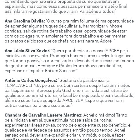
comentando que não era a proposta de curso que estavam
esperando, mas como essas pessoas permaneceram até o final
assimilaram e gostaram do que viram. Parabéns a todos!"
Ana Carolina Dávila:
"O curso pra mim foi uma ótima oportunidade
de aprender alguns truques de culinária, harmonizar vinhos e
comidas, sair da rotina de trabalho-casa, oportunidade de estar
com os colegas num ambiente fora do trabalho e experimentar
os pratos deliciosos que os chefs nos ensinaram. Adorei!"
Ana Lúcia Silva Xavier:
"Quero parabenizar a nossa APCEF pela
iniciativa desse evento. Produção bacana, uma excelente logística
que tornou possível o aprendizado e descobertas iniciais no mundo
da gastronomia. Henrique e Pablo deram show com didática,
expertise e simpatia. Foi um Sucesso!"
Antônio Carlos Gonçalves:
“Gostaria de parabenizar a
FENAE/APCEF/BA pelo curso. Com certeza despertou em muitos
participantes o interesse pela Gastronomia. Toda a estrutura de
qualidade, bons instrutores, o local bem equipado e bem localizado,
além do suporte da equipe da APCEF/BA. Espero que venham
outros cursos para os associados.”
Chandra de Carvalho Laserre Martinez:
Achei o máximo! Tanto
pela iniciativa em si, que estimula nossa saída da rotina,
experimentar áreas novas, como pelo excelente custo benefício, e
qualidade e variedade de assuntos em tão pouco tempo. Achei
sensacional, deveriam expandir e criar um módulo dois, e fazer