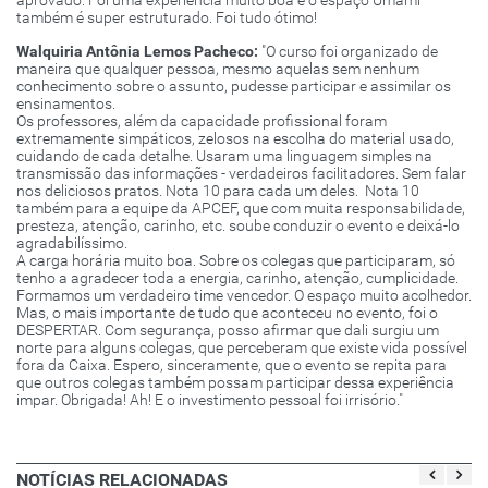
aprovado. Foi uma experiência muito boa e o espaço Umami
também é super estruturado. Foi tudo ótimo!
Walquiria Antônia Lemos Pacheco:
"O curso foi organizado de
maneira que qualquer pessoa, mesmo aquelas sem nenhum
conhecimento sobre o assunto, pudesse participar e assimilar os
ensinamentos.
Os professores, além da capacidade profissional foram
extremamente simpáticos, zelosos na escolha do material usado,
cuidando de cada detalhe. Usaram uma linguagem simples na
transmissão das informações - verdadeiros facilitadores. Sem falar
nos deliciosos pratos. Nota 10 para cada um deles. Nota 10
também para a equipe da APCEF, que com muita responsabilidade,
presteza, atenção, carinho, etc. soube conduzir o evento e deixá-lo
agradabilíssimo.
A carga horária muito boa. Sobre os colegas que participaram, só
tenho a agradecer toda a energia, carinho, atenção, cumplicidade.
Formamos um verdadeiro time vencedor. O espaço muito acolhedor.
Mas, o mais importante de tudo que aconteceu no evento, foi o
DESPERTAR. Com segurança, posso afirmar que dali surgiu um
norte para alguns colegas, que perceberam que existe vida possível
fora da Caixa. Espero, sinceramente, que o evento se repita para
que outros colegas também possam participar dessa experiência
impar. Obrigada! Ah! E o investimento pessoal foi irrisório."
NOTÍCIAS RELACIONADAS