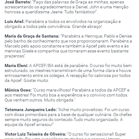
José Barreto:
"Faço das palavras de Graça as minhas, apenas
acrescentando os agradecimentos a Daniel, John e uma menção
honrosa a queridíssima Jeane. Tudo fantástico!".
Luís Ariel:
Parabéns a todos os envolvidos na organização e
obrigado a todos pela convivência. Grande abraço!
Maria da Graça de Santana:
"Parabéns a Henrique, Pablo e Denise
pelo banho de conhecimento que nos proporcionaram. Parabéns a
Marcelo pelo apoio constante e também à Apcef pelo evento e às
meninas Gisele e companhia que tornaram esse evento bastante
prazeroso".
Maria Eleni:
A APCEF/BA está de parabéns. O curso foi muito bem
estruturado, os mestres transmitiram de uma forma clara e houve
entrosamento entre os colegas. A recepção foi calorosa por todos
da Apcef. Gostei muito.
Mônica Goes:
"Curso maravilhoso! Parabéns a todos da APCEF e
aos mestres! Foi muito boa a experiência e o convívio com todos.
Que venham outros. Muito obrigada."
Tetsmara Junqueira Ledo:
“Achei muito proveitoso. Foi um curso
com dicas primordiais para a base de qualquer culinária. Os chefes
sempre muito seguros do conteúdo.Tudo muito organizado. A
equipe da Apcef arrasou!”
Victor Luiz Teixeira de Oliveira:
“O curso foi sensacional! Super