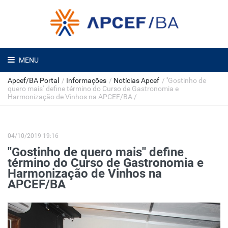
MENU
Apcef/BA Portal
/
Informações
/
Notícias Apcef
/
''Gostinho de
quero mais'' define término do Curso de Gastronomia e
Harmonização de Vinhos na APCEF/BA
/
04/10/2019 19:16
''Gostinho de quero mais'' define
término do Curso de Gastronomia e
Harmonização de Vinhos na
APCEF/BA