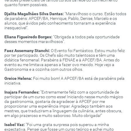
versões presenciais de tantos cursos da rede do conhecimento
quanto forem possíveis.
Djalita Magalhães Silva Dantas:
"Maravilhoso o curso. Estão todos
de parabéns: APCEF/BA, Henrique, Pablo, Denise, Marcelo e os
alunos, que ávidos pelo conhecimento tornaram a experiência
inesquecível".
Eliana Figueiredo Borges:
"Obrigada a todos pela oportunidade
desses momentos maravilhosos".
Faez Assemany Stanchi:
O Evento foi Fantástico. Estou muito feliz
por ter participado. Os Chefs são muito talentosos e têm uma
didática fenomenal. Parabéns à FENAE e à APCEF/BA. Antes do
evento eu me limitava apenas a fazer ovo mexido. Hoje vejo a
Gastronomia e a cozinha com outros olhos.
Greice Helena:
Foi muito bom! A APCEF/BA está de parabéns pela
iniciativa.
Inajara Fernandes:
"Extremamente feliz com a oportunidade de
participar de um curso como esse! Iniciando nesse mundo mágico
da gastronomia, gostaria de agradecer à APCEF por me
proporcionar uma experiência ímpar. Agradeço também aos
mestres, que traduziram a linguagem da culinária, antes obscura,
em algo prazeroso e muito saboroso. Muito obrigada!"
Isabel Vaz:
“Foi uma grata surpresa pois superou a minha
expectativa. Pensei que fosse um curso teórico e achei muito