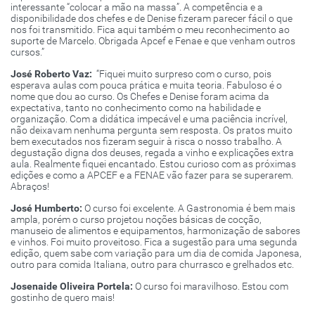
interessante “colocar a mão na massa”. A competência e a
disponibilidade dos chefes e de Denise fizeram parecer fácil o que
nos foi transmitido. Fica aqui também o meu reconhecimento ao
suporte de Marcelo. Obrigada Apcef e Fenae e que venham outros
cursos.”
José Roberto Vaz:
“Fiquei muito surpreso com o curso, pois
esperava aulas com pouca prática e muita teoria. Fabuloso é o
nome que dou ao curso. Os Chefes e Denise foram acima da
expectativa, tanto no conhecimento como na habilidade e
organização. Com a didática impecável e uma paciência incrível,
não deixavam nenhuma pergunta sem resposta. Os pratos muito
bem executados nos fizeram seguir à risca o nosso trabalho. A
degustação digna dos deuses, regada a vinho e explicações extra
aula. Realmente fiquei encantado. Estou curioso com as próximas
edições e como a APCEF e a FENAE vão fazer para se superarem.
Abraços!
José Humberto:
O curso foi excelente. A Gastronomia é bem mais
ampla, porém o curso projetou noções básicas de cocção,
manuseio de alimentos e equipamentos, harmonização de sabores
e vinhos. Foi muito proveitoso. Fica a sugestão para uma segunda
edição, quem sabe com variação para um dia de comida Japonesa,
outro para comida Italiana, outro para churrasco e grelhados etc.
Josenaide Oliveira Portela:
O curso foi maravilhoso. Estou com
gostinho de quero mais!