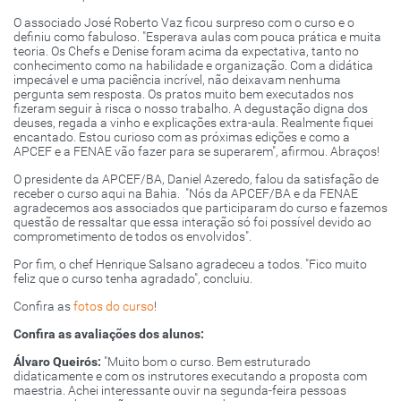
O associado José Roberto Vaz ficou surpreso com o curso e o
definiu como fabuloso. "Esperava aulas com pouca prática e muita
teoria. Os Chefs e Denise foram acima da expectativa, tanto no
conhecimento como na habilidade e organização. Com a didática
impecável e uma paciência incrível, não deixavam nenhuma
pergunta sem resposta. Os pratos muito bem executados nos
fizeram seguir à risca o nosso trabalho. A degustação digna dos
deuses, regada a vinho e explicações extra-aula. Realmente fiquei
encantado. Estou curioso com as próximas edições e como a
APCEF e a FENAE vão fazer para se superarem", afirmou. Abraços!
O presidente da APCEF/BA, Daniel Azeredo, falou da satisfação de
receber o curso aqui na Bahia. "Nós da APCEF/BA e da FENAE
agradecemos aos associados que participaram do curso e fazemos
questão de ressaltar que essa interação só foi possível devido ao
comprometimento de todos os envolvidos".
Por fim, o chef Henrique Salsano agradeceu a todos. "Fico muito
feliz que o curso tenha agradado", concluiu.
Confira as
fotos do curso
!
Confira as avaliações dos alunos:
Álvaro Queirós:
"Muito bom o curso. Bem estruturado
didaticamente e com os instrutores executando a proposta com
maestria. Achei interessante ouvir na segunda-feira pessoas