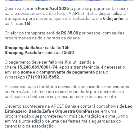
Quem vai curtir o
Forró Azul 2026
já pode se programar também
para o deslocamento até a festa. A APCEF Bahia disponibilizará
transporte para o evento, que será realizado no dia
6 de junho
, a
partir das
16h
.
O valor do transporte será de
R$ 35,00
por pessoa, com saídas
programadas de dois pontos da cidade:
Shopping da Bahia
- saída às
15h
Shopping Paralela
- saída às
15h30
O pagamento deve ser feito via
Pix
, utilizando a
chave
15.248.669/0001-74
. Após a transferência, é necessário
enviar o
nome
e o
comprovante de pagamento
para o
WhatsApp
(71) 98102-5652
.
A iniciativa busca facilitar o acesso dos associados e convidados
ao Forró Azul, oferecendo mais comodidade para quem deseja
participar da festa sem se preocupar com o deslocamento.
O evento acontecerá na APCEF Bahia e contará com shows de
Leo
Estakazero
,
Banda Zefa
e
Orquestra ComPassos
, em uma
programação que promete reunir música, tradição e clima junino
em mais uma edição de uma das festas mais aguardadas do
calendário da associação.