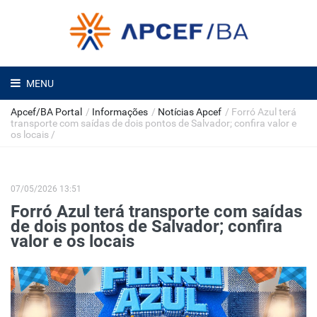
MENU
Apcef/BA Portal
/
Informações
/
Notícias Apcef
/
Forró Azul terá
transporte com saídas de dois pontos de Salvador; confira valor e
os locais
/
07/05/2026 13:51
Forró Azul terá transporte com saídas
de dois pontos de Salvador; confira
valor e os locais