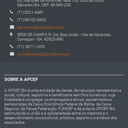
Ed. Marquês de Abrantes, sala 703, Dois de Julho,
Salvador/BA. CEP: 40.060-230
(71)3321-4481
(71)98102-5652
secretaria@apcefba.org.br
SEDE DE CAMPO: R. Col. Boa União - Vila de Abrantes,
Camaçari - BA, 42825-990
(71) 3671-1335
coordenacao@apcefba.org.br
SOBRE A APCEF
A APCEF/BA é uma entidade de classe, de natureza representativa
social, cultural, esportiva e beneficente sem fins lucrativos, cuja
finalidade é congregar os empregados ativos, aposentados e
pensionistas da Caixa Econômica Federal da Bahia, da Caixa
Seguros, da Fenae Federação, FUNCEF e da própria APCEF/BA,
estimulando a união e a solidariedade entre os mesmos e o
desenvolvimento sociocultural, artístico, esportivo e sindical dos
associados.