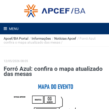
MENU
Apcef/BA Portal
/
Informações
/
Notícias Apcef
/
Forró Azul:
confira o mapa atualizado das mesas
/
12/05/2026 08:05
Forró Azul: confira o mapa atualizado
das mesas