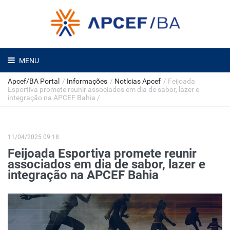
MENU
Apcef/BA Portal
/
Informações
/
Notícias Apcef
/
Feijoada
Esportiva promete reunir associados em dia de sabor, lazer e
integração na APCEF Bahia
/
11/04/2025 09:18
Feijoada Esportiva promete reunir
associados em dia de sabor, lazer e
integração na APCEF Bahia