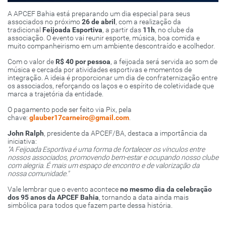
A APCEF Bahia está preparando um dia especial para seus
associados no próximo
26 de abril
, com a realização da
tradicional
Feijoada Esportiva
, a partir das
11h
, no clube da
associação. O evento vai reunir esporte, música, boa comida e
muito companheirismo em um ambiente descontraído e acolhedor.
Com o valor de
R$ 40 por pessoa
, a feijoada será servida ao som de
música e cercada por atividades esportivas e momentos de
integração. A ideia é proporcionar um dia de confraternização entre
os associados, reforçando os laços e o espírito de coletividade que
marca a trajetória da entidade.
O pagamento pode ser feito via Pix, pela
chave:
glauber17carneiro@gmail.com
.
John Ralph
, presidente da APCEF/BA, destaca a importância da
iniciativa:
"A Feijoada Esportiva é uma forma de fortalecer os vínculos entre
nossos associados, promovendo bem-estar e ocupando nosso clube
com alegria. É mais um espaço de encontro e de valorização da
nossa comunidade."
Vale lembrar que o evento acontece
no mesmo dia da celebração
dos 95 anos da APCEF Bahia
, tornando a data ainda mais
simbólica para todos que fazem parte dessa história.