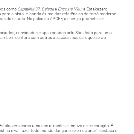
ssos como
Sapatilha 37
,
Balada
e
Encosta N’eu
, a Estakazero
 para a pista. A banda é uma das referências do forró moderno
nas do estado. No palco da APCEF, a energia promete ser
ssociados, convidados e apaixonados pelo São João para uma
sta também contará com outras atrações musicais que serão
 Estakazero como uma das atrações é motivo de celebração. É
stina e vai fazer todo mundo dançar e se emocionar”, destaca o