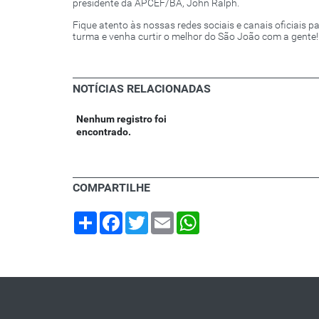
presidente da APCEF/BA, John Ralph.
Fique atento às nossas redes sociais e canais oficiais p
turma e venha curtir o melhor do São João com a gente!
NOTÍCIAS RELACIONADAS
Nenhum registro foi
encontrado.
COMPARTILHE
Share
Facebook
Twitter
Email
WhatsApp