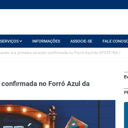
SERVIÇOS
INFORMAÇÕES
ASSOCIE-SE
FALE CONOS
azero é a primeira atração confirmada no Forró Azul da APCEF/BA
/
E
o confirmada no Forró Azul da
P