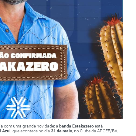
ia com uma grande novidade: a
banda Estakazero
está
ó Azul
, que acontece no dia
31 de maio
, no Clube da APCEF/BA,