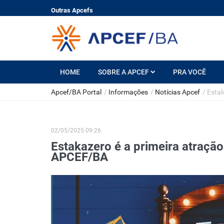
Outras Apcefs
HOME
SOBRE A APCEF
PRA VOCÊ
Apcef/BA Portal
/
Informações
/
Notícias Apcef
/
Estak
02/05/2025 09:26
Estakazero é a primeira atraçã
APCEF/BA