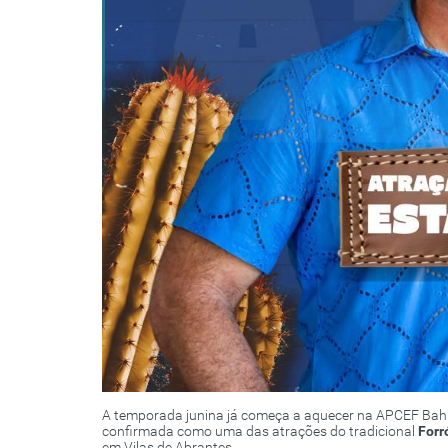
A temporada junina já começa a aquecer na APCEF Bah
confirmada como uma das atrações do tradicional
Forr
em Vilas de Abrantes.