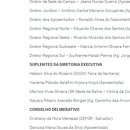
Diretor de Sede de Campo – Jeane Nunes Guerra (Apos
Diretor Jurídico – Antônio Carlos Mariano Gonçalves (
Diretor dos Aposentados – Ronaldo Alves do Nascimen
Diretor Regional Norte – Eduardo Chaves dos Santos (
Diretor Regional Oeste – Ricardo Miranda dos Santos Alv
Diretor Regional Sudoeste – Marcia Amorim Oliveira Fe
Diretor Regional Sul – Guilherme Hatab Penna (Ag. Jor
SUPLENTES DA DIRETORIA EXECUTIVA
Helison Silva do Rosário (GIGOV Feira de Santana)
Iracema Plácido Serafim Anjos e Anjos (Aposentada)
Marcos Alves Silveira (SR Oeste da Bahia – Vitória da C
Nayara Ribeiro Azevedo Borges (Ag. Caminho das Árvor
CONSELHO DELIBERATIVO
Cristiano da Hora Menezes (CEFOR - Salvador)
Danusia Maria Sousa da Silva (Aposentada)