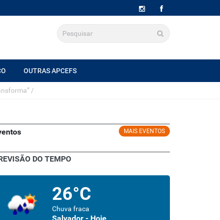
CO
OUTRAS APCEFS
ransforma”
/
ventos
MAIS EVENTOS
REVISÃO DO TEMPO
26°C
Chuva fraca
Salvador - Hoje