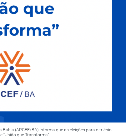
 Bahia (APCEF/BA) informa que as eleições para o triênio
e “União que Transforma”.