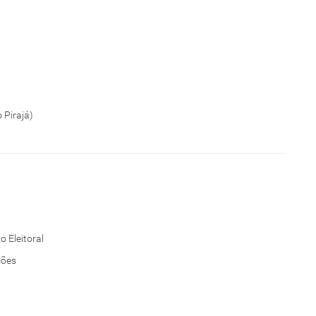
 Pirajá)
o Eleitoral
ções