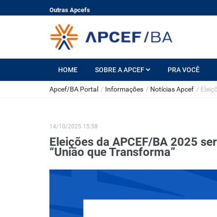
Outras Apcefs
HOME
SOBRE A APCEF
PRA VOCÊ
Apcef/BA Portal
/
Informações
/
Notícias Apcef
/
Eleiç
14/10/2025 15:58
Eleições da APCEF/BA 2025 ser
“União que Transforma”