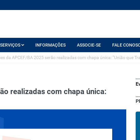
SERVIÇOS
INFORMAÇÕES
ASSOCIE-SE
FALE CONOS
ões da APCEF/BA 2025 serão realizadas com chapa única: “União que T
E
ão realizadas com chapa única:
P