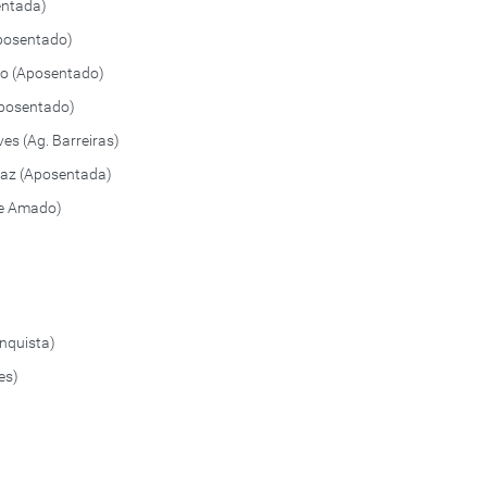
entada)
Aposentado)
to (Aposentado)
Aposentado)
es (Ag. Barreiras)
rraz (Aposentada)
ge Amado)
onquista)
es)