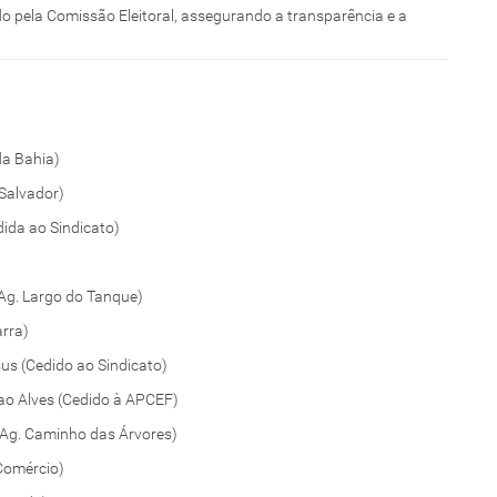
do pela Comissão Eleitoral, assegurando a transparência e a
da Bahia)
 Salvador)
ida ao Sindicato)
 (Ag. Largo do Tanque)
arra)
us (Cedido ao Sindicato)
dao Alves (Cedido à APCEF)
(Ag. Caminho das Árvores)
 Comércio)