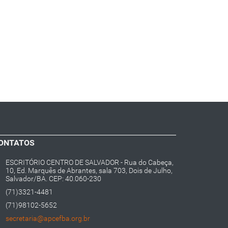
ONTATOS
ESCRITÓRIO CENTRO DE SALVADOR - Rua do Cabeça,
10, Ed. Marquês de Abrantes, sala 703, Dois de Julho,
Salvador/BA. CEP: 40.060-230
(71)3321-4481
(71)98102-5652
secretaria@apcefba.org.br