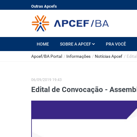
Outras Apcefs
HOME
SOBRE A APCEF
PRA VOCÊ
Apcef/BA Portal
/
Informações
/
Notícias Apcef
/
Edita
06/09/2019 19:43
Edital de Convocação - Assembl