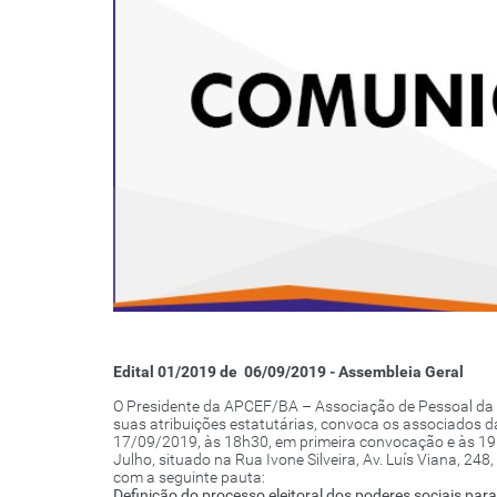
Edital 01/2019 de 06/09/2019 - Assembleia Geral
O Presidente da APCEF/BA – Associação de Pessoal da C
suas atribuições estatutárias, convoca os associados d
17/09/2019, às 18h30, em primeira convocação e às 19h
Julho, situado na Rua Ivone Silveira, Av. Luís Viana, 248
com a seguinte pauta:
Definição do processo eleitoral dos poderes sociais par