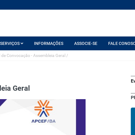
SERVIÇOS
INFORMAÇÕES
ASSOCIE-SE
FALE CONOS
l de Convocação - Assembleia Geral
/
E
eia Geral
P