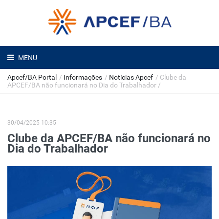
MENU
Apcef/BA Portal
/
Informações
/
Notícias Apcef
/
Clube da
APCEF/BA não funcionará no Dia do Trabalhador
/
30/04/2025 10:35
Clube da APCEF/BA não funcionará no
Dia do Trabalhador