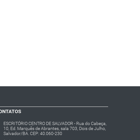
ONTATOS
ESCRITÓRIO CENTRO DE SALVADOR - Rua do Cabeça,
10, Ed. Marquês de Abrantes, sala 703, Dois de Julho,
Salvador/BA. CEP: 40.060-230