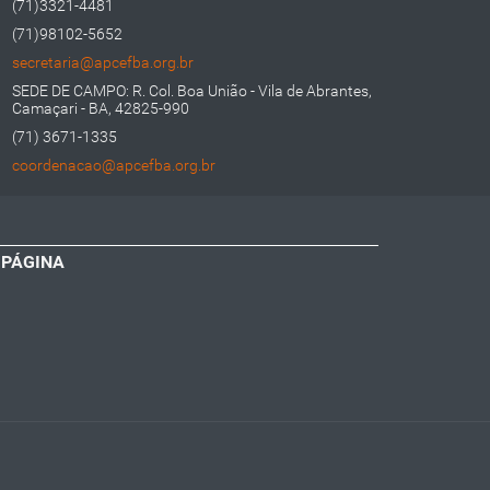
(71)3321-4481
(71)98102-5652
secretaria@apcefba.org.br
SEDE DE CAMPO: R. Col. Boa União - Vila de Abrantes,
Camaçari - BA, 42825-990
(71) 3671-1335
coordenacao@apcefba.org.br
 PÁGINA