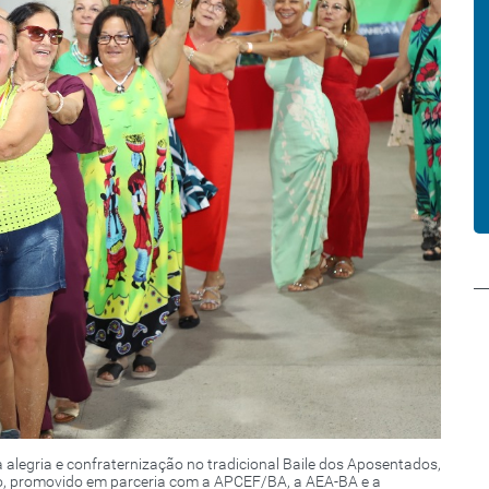
ta alegria e confraternização no tradicional Baile dos Aposentados,
o, promovido em parceria com a APCEF/BA, a AEA-BA e a