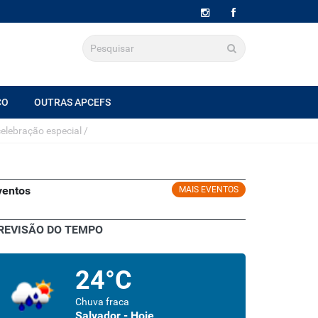
CO
OUTRAS APCEFS
elebração especial
/
ventos
MAIS EVENTOS
REVISÃO DO TEMPO
24°C
Chuva fraca
Salvador - Hoje