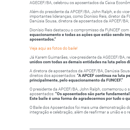
AGECEF/BA, celebrou os aposentados da Caixa Econômi
Além do presidente da APCEF/BA, John Ralph, e do vice-
importantes lideranças, como Dionísio Reis, diretor d
Danúsia Sousa, diretora de aposentados da APCEF/BA;
Dionísio Reis destacou o compromisso da FUNCEF com
equacionamento e todas as ações que estão sendo im
aposentados.”
Veja aqui as fotos do baile!
Já Karem Guimarães, vice-presidente da AGECEF/BA, re
unidos com todas as demais entidades na luta pelos di
A diretora de aposentados da APCEF/BA, Danúsia Sousa
direitos dos aposentados:
“A APCEF continua na luta pe
principalmente, pelo equacionamento da FUNCEF.”
O presidente da APCEF/BA, John Ralph, comemorou o suc
aposentados:
“Os aposentados são parte fundamental d
Este baile é uma forma de agradecermos por tudo o qu
O Baile dos Aposentados foi mais uma demonstração 
integração e celebração, além de reafirmar a união e o