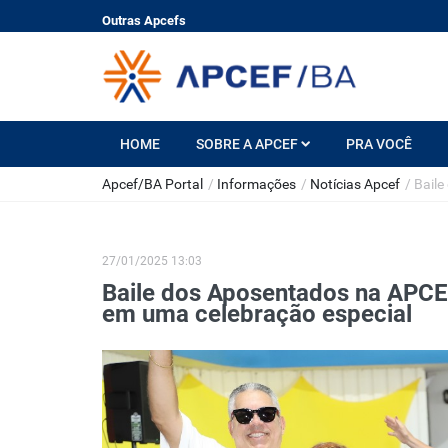
Outras Apcefs
HOME
SOBRE A APCEF
PRA VOCÊ
Apcef/BA Portal
/
Informações
/
Notícias Apcef
/
Baile
27/01/2025 13:03
Baile dos Aposentados na APCE
em uma celebração especial