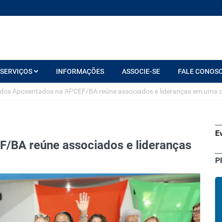
SERVIÇOS
INFORMAÇÕES
ASSOCIE-SE
FALE CONOS
 dos Aposentados na APCEF/BA reúne associados e lideranças em uma c
E
F/BA reúne associados e lideranças
P