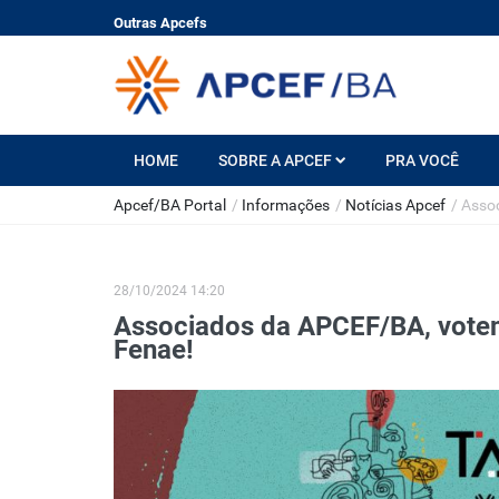
Outras Apcefs
HOME
SOBRE A APCEF
PRA VOCÊ
Apcef/BA Portal
/
Informações
/
Notícias Apcef
/
Assoc
28/10/2024 14:20
Associados da APCEF/BA, votem
Fenae!