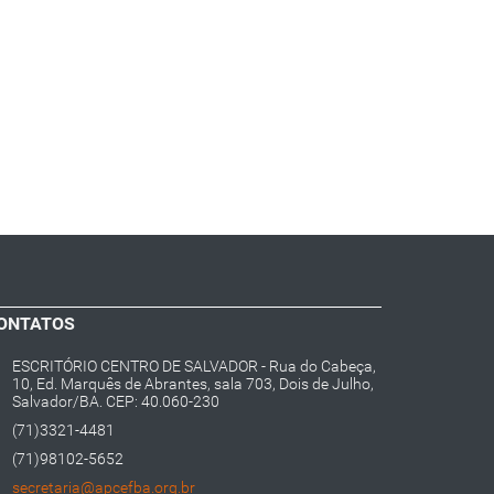
ONTATOS
ESCRITÓRIO CENTRO DE SALVADOR - Rua do Cabeça,
10, Ed. Marquês de Abrantes, sala 703, Dois de Julho,
Salvador/BA. CEP: 40.060-230
(71)3321-4481
(71)98102-5652
secretaria@apcefba.org.br