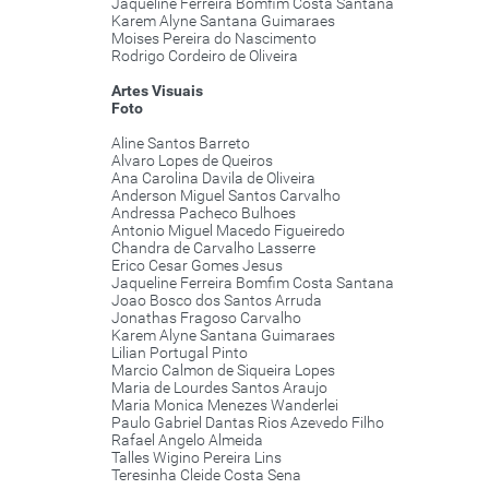
Jaqueline Ferreira Bomfim Costa Santana
Karem Alyne Santana Guimaraes
Moises Pereira do Nascimento
Rodrigo Cordeiro de Oliveira
Artes Visuais
Foto
Aline Santos Barreto
Alvaro Lopes de Queiros
Ana Carolina Davila de Oliveira
Anderson Miguel Santos Carvalho
Andressa Pacheco Bulhoes
Antonio Miguel Macedo Figueiredo
Chandra de Carvalho Lasserre
Erico Cesar Gomes Jesus
Jaqueline Ferreira Bomfim Costa Santana
Joao Bosco dos Santos Arruda
Jonathas Fragoso Carvalho
Karem Alyne Santana Guimaraes
Lilian Portugal Pinto
Marcio Calmon de Siqueira Lopes
Maria de Lourdes Santos Araujo
Maria Monica Menezes Wanderlei
Paulo Gabriel Dantas Rios Azevedo Filho
Rafael Angelo Almeida
Talles Wigino Pereira Lins
Teresinha Cleide Costa Sena