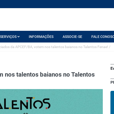
SERVIÇOS
INFORMAÇÕES
ASSOCIE-SE
FALE CONOS
iados da APCEF/BA, votem nos talentos baianos no Talentos Fenae!
/
E
 nos talentos baianos no Talentos
P