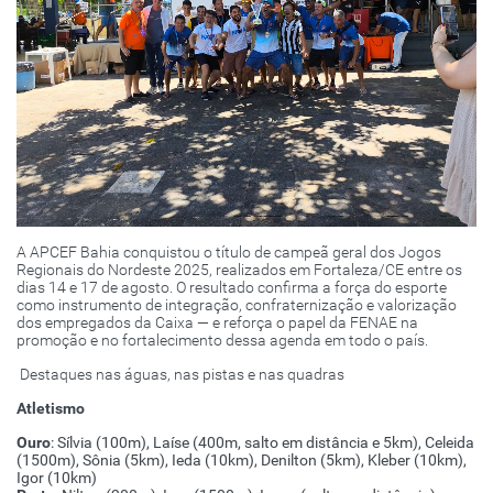
A APCEF Bahia conquistou o título de campeã geral dos Jogos
Regionais do Nordeste 2025, realizados em Fortaleza/CE entre os
dias 14 e 17 de agosto. O resultado confirma a força do esporte
como instrumento de integração, confraternização e valorização
dos empregados da Caixa — e reforça o papel da FENAE na
promoção e no fortalecimento dessa agenda em todo o país.
Destaques nas águas, nas pistas e nas quadras
Atletismo
Ouro
: Sílvia (100m), Laíse (400m, salto em distância e 5km), Celeida
(1500m), Sônia (5km), Ieda (10km), Denilton (5km), Kleber (10km),
Igor (10km)