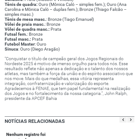
Tênis de quadra:
Ouro (Mônica Caló – simples fem.); Ouro (Ana
Carolina e Mônica Caló – duplas fem.); Bronze (Thiago Falcão –
simples masc.)
Tênis de mesa masc.
: Bronze (Tiago Emanuel)
Vôlei de praia masc.
: Bronze
Vôlei de quadra masc.:
Prata
Futsal fem.
: Bronze
Futsal masc.:
Prata
Futebol Master
: Ouro
Sinuca
: Ouro (Diego Aragão)
“Conquistar o título de campeão geral dos Jogos Regionais do
Nordeste 2025 é motivo de imenso orgulho para todos nós. Esse
resultado reflete não apenas a dedicação e o talento dos nossos
atletas, mas também a força da união e do espírito associativo que
nos move. Mais do que medalhas, essa vitória representa
integração, confraternização e valorização do esporte.
Agradecemos à FENAE, que tem papel fundamental na realização
dos Jogos e no fortalecimento da nossa categoria.”, John Ralph,
presidente da APCEF Bahia
NOTÍCIAS RELACIONADAS
Nenhum registro foi