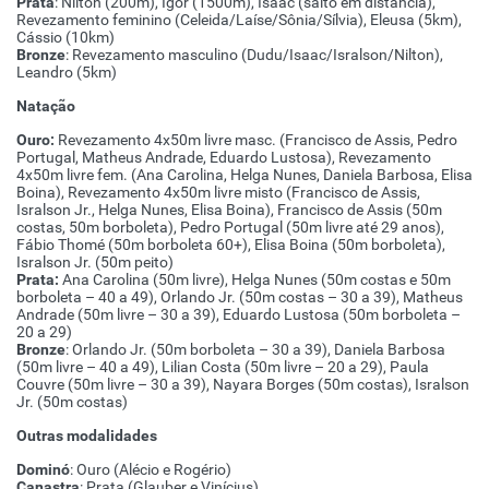
Prata
: Nilton (200m), Igor (1500m), Isaac (salto em distância),
Revezamento feminino (Celeida/Laíse/Sônia/Sílvia), Eleusa (5km),
Cássio (10km)
Bronze
: Revezamento masculino (Dudu/Isaac/Isralson/Nilton),
Leandro (5km)
Natação
Ouro:
Revezamento 4x50m livre masc. (Francisco de Assis, Pedro
Portugal, Matheus Andrade, Eduardo Lustosa), Revezamento
4x50m livre fem. (Ana Carolina, Helga Nunes, Daniela Barbosa, Elisa
Boina), Revezamento 4x50m livre misto (Francisco de Assis,
Isralson Jr., Helga Nunes, Elisa Boina), Francisco de Assis (50m
costas, 50m borboleta), Pedro Portugal (50m livre até 29 anos),
Fábio Thomé (50m borboleta 60+), Elisa Boina (50m borboleta),
Isralson Jr. (50m peito)
Prata:
Ana Carolina (50m livre), Helga Nunes (50m costas e 50m
borboleta – 40 a 49), Orlando Jr. (50m costas – 30 a 39), Matheus
Andrade (50m livre – 30 a 39), Eduardo Lustosa (50m borboleta –
20 a 29)
Bronze
: Orlando Jr. (50m borboleta – 30 a 39), Daniela Barbosa
(50m livre – 40 a 49), Lilian Costa (50m livre – 20 a 29), Paula
Couvre (50m livre – 30 a 39), Nayara Borges (50m costas), Isralson
Jr. (50m costas)
Outras modalidades
Dominó
: Ouro (Alécio e Rogério)
Canastra
: Prata (Glauber e Vinícius)