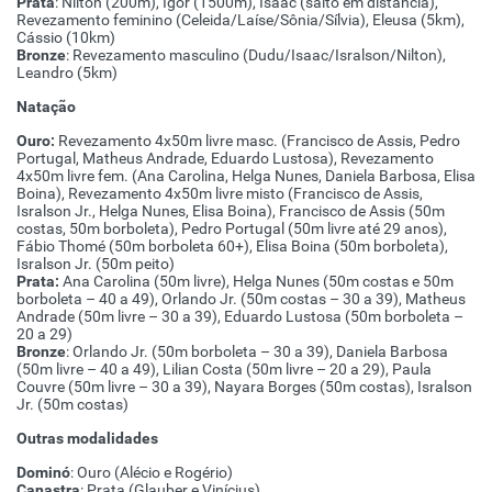
Prata
: Nilton (200m), Igor (1500m), Isaac (salto em distância),
Revezamento feminino (Celeida/Laíse/Sônia/Sílvia), Eleusa (5km),
Cássio (10km)
Bronze
: Revezamento masculino (Dudu/Isaac/Isralson/Nilton),
Leandro (5km)
Natação
Ouro:
Revezamento 4x50m livre masc. (Francisco de Assis, Pedro
Portugal, Matheus Andrade, Eduardo Lustosa), Revezamento
4x50m livre fem. (Ana Carolina, Helga Nunes, Daniela Barbosa, Elisa
Boina), Revezamento 4x50m livre misto (Francisco de Assis,
Isralson Jr., Helga Nunes, Elisa Boina), Francisco de Assis (50m
costas, 50m borboleta), Pedro Portugal (50m livre até 29 anos),
Fábio Thomé (50m borboleta 60+), Elisa Boina (50m borboleta),
Isralson Jr. (50m peito)
Prata:
Ana Carolina (50m livre), Helga Nunes (50m costas e 50m
borboleta – 40 a 49), Orlando Jr. (50m costas – 30 a 39), Matheus
Andrade (50m livre – 30 a 39), Eduardo Lustosa (50m borboleta –
20 a 29)
Bronze
: Orlando Jr. (50m borboleta – 30 a 39), Daniela Barbosa
(50m livre – 40 a 49), Lilian Costa (50m livre – 20 a 29), Paula
Couvre (50m livre – 30 a 39), Nayara Borges (50m costas), Isralson
Jr. (50m costas)
Outras modalidades
Dominó
: Ouro (Alécio e Rogério)
Canastra
: Prata (Glauber e Vinícius)