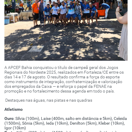
A APCEF Bahia conquistou o título de campeã geral dos Jogos
Regionais do Nordeste 2025, realizados em Fortaleza/CE entre os
dias 14 e 17 de agosto. O resultado confirma a força do esporte
como instrumento de integração, confraternização e valorização
dos empregados da Caixa — e reforça o papel da FENAE na
promoção e no fortalecimento dessa agenda em todo o país.
Destaques nas águas, nas pistas e nas quadras
Atletismo
Ouro
: Sílvia (100m), Laíse (400m, salto em distância e 5km), Celeida
(1500m), Sônia (5km), Ieda (10km), Denilton (5km), Kleber (10km),
Igor (10km)