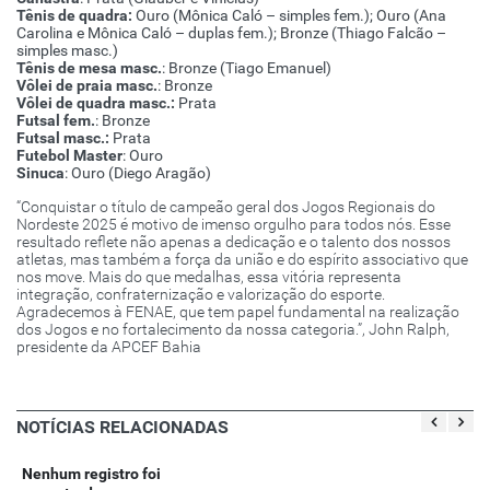
Tênis de quadra:
Ouro (Mônica Caló – simples fem.); Ouro (Ana
Carolina e Mônica Caló – duplas fem.); Bronze (Thiago Falcão –
simples masc.)
Tênis de mesa masc.
: Bronze (Tiago Emanuel)
Vôlei de praia masc.
: Bronze
Vôlei de quadra masc.:
Prata
Futsal fem.
: Bronze
Futsal masc.:
Prata
Futebol Master
: Ouro
Sinuca
: Ouro (Diego Aragão)
“Conquistar o título de campeão geral dos Jogos Regionais do
Nordeste 2025 é motivo de imenso orgulho para todos nós. Esse
resultado reflete não apenas a dedicação e o talento dos nossos
atletas, mas também a força da união e do espírito associativo que
nos move. Mais do que medalhas, essa vitória representa
integração, confraternização e valorização do esporte.
Agradecemos à FENAE, que tem papel fundamental na realização
dos Jogos e no fortalecimento da nossa categoria.”, John Ralph,
presidente da APCEF Bahia
NOTÍCIAS RELACIONADAS
Nenhum registro foi