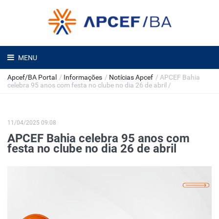
MENU
Apcef/BA Portal
/
Informações
/
Notícias Apcef
/
APCEF Bahia
celebra 95 anos com festa no clube no dia 26 de abril
/
11/04/2025 09:08
APCEF Bahia celebra 95 anos com
festa no clube no dia 26 de abril