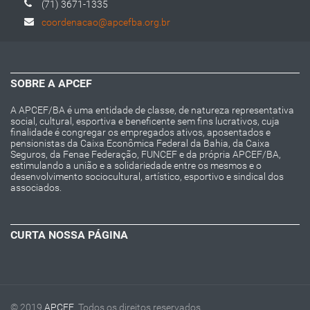
(71) 3671-1335
coordenacao@apcefba.org.br
SOBRE A APCEF
A APCEF/BA é uma entidade de classe, de natureza representativa
social, cultural, esportiva e beneficente sem fins lucrativos, cuja
finalidade é congregar os empregados ativos, aposentados e
pensionistas da Caixa Econômica Federal da Bahia, da Caixa
Seguros, da Fenae Federação, FUNCEF e da própria APCEF/BA,
estimulando a união e a solidariedade entre os mesmos e o
desenvolvimento sociocultural, artístico, esportivo e sindical dos
associados.
CURTA NOSSA PÁGINA
© 2019
APCEF
. Todos os direitos reservados.