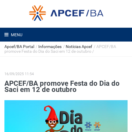
MENU
Apcef/BA Portal
/
Informações
/
Notícias Apcef
/
APCEF/BA
promove Festa do Dia do Saci em 12 de outubro
/
16/09/2025 11:54
APCEF/BA promove Festa do Dia do
Saci em 12 de outubro