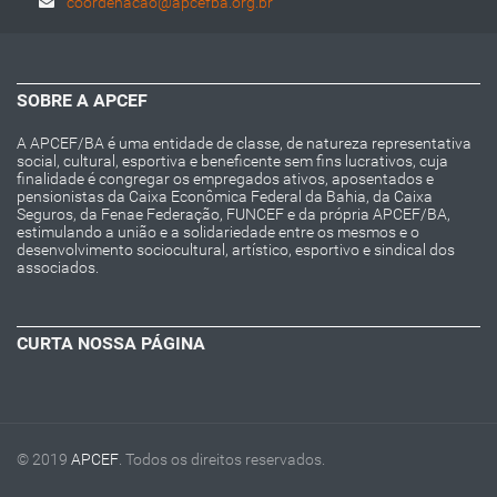
coordenacao@apcefba.org.br
SOBRE A APCEF
A APCEF/BA é uma entidade de classe, de natureza representativa
social, cultural, esportiva e beneficente sem fins lucrativos, cuja
finalidade é congregar os empregados ativos, aposentados e
pensionistas da Caixa Econômica Federal da Bahia, da Caixa
Seguros, da Fenae Federação, FUNCEF e da própria APCEF/BA,
estimulando a união e a solidariedade entre os mesmos e o
desenvolvimento sociocultural, artístico, esportivo e sindical dos
associados.
CURTA NOSSA PÁGINA
© 2019
APCEF
. Todos os direitos reservados.