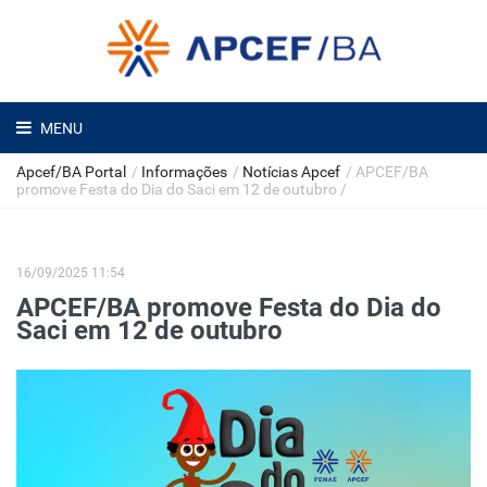
MENU
Apcef/BA Portal
/
Informações
/
Notícias Apcef
/
APCEF/BA
promove Festa do Dia do Saci em 12 de outubro
/
16/09/2025 11:54
APCEF/BA promove Festa do Dia do
Saci em 12 de outubro