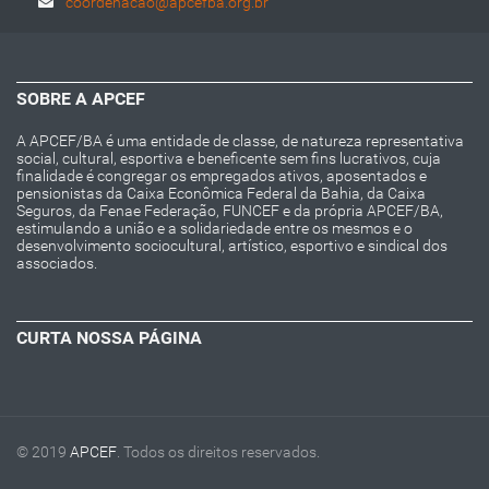
coordenacao@apcefba.org.br
SOBRE A APCEF
A APCEF/BA é uma entidade de classe, de natureza representativa
social, cultural, esportiva e beneficente sem fins lucrativos, cuja
finalidade é congregar os empregados ativos, aposentados e
pensionistas da Caixa Econômica Federal da Bahia, da Caixa
Seguros, da Fenae Federação, FUNCEF e da própria APCEF/BA,
estimulando a união e a solidariedade entre os mesmos e o
desenvolvimento sociocultural, artístico, esportivo e sindical dos
associados.
CURTA NOSSA PÁGINA
© 2019
APCEF
. Todos os direitos reservados.