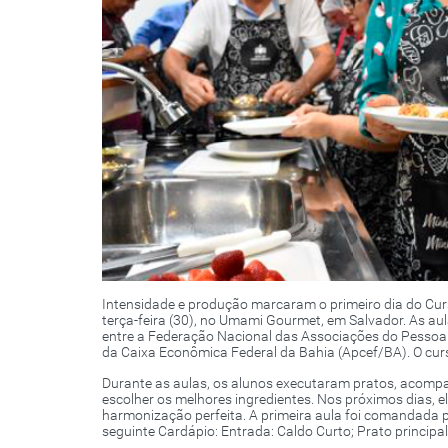
Intensidade e produção marcaram o primeiro dia do Cu
terça-feira (30), no Umami Gourmet, em Salvador. As a
entre a Federação Nacional das Associações do Pessoal
da Caixa Econômica Federal da Bahia (Apcef/BA). O curs
Durante as aulas, os alunos executaram pratos, acom
escolher os melhores ingredientes. Nos próximos dias, e
harmonização perfeita. A primeira aula foi comandada p
seguinte Cardápio: Entrada: Caldo Curto; Prato principa