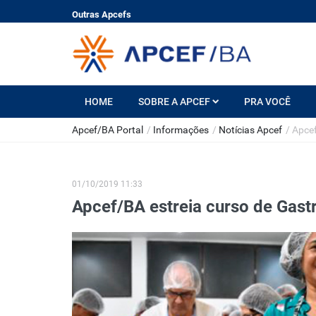
Outras Apcefs
HOME
SOBRE A APCEF
PRA VOCÊ
Apcef/BA Portal
/
Informações
/
Notícias Apcef
/
Apcef
01/10/2019 11:33
Apcef/BA estreia curso de Gas