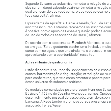
Segundo Salsano as aulas visam mudar a relação do alun
eles saírem daqui sabendo cozinhar é mudar a relação c
qual a origem do que você come, o que você coloca no p
toda sua volta”, afirma.
O presidente da Apcef/BA, Daniel Azeredo, falou da sat
inscritos no curso. Estamos recebemos os inscritos com
é possível com o apoio da Fenae e que não poderia ac
de uso de todos os associados do Brasil”, afirmou.
De acordo com a aposentada, Elizabeth Meneses, o curs
os amigos. “Estou gostando e achei uma iniciativa mui
curso com colegas, o que une ainda mais o pessoal e, 
aproveitando bem a oportunidade”, ressaltou.
Aulas virtuais de gastronomia
Estão disponíveis na Rede do Conhecimento os cursos de
carnes; harmonização e degustação; introdução ao mun
para confeiteiros, que veio complementar o pacote pa
desse universo de sabores e práticas.
Os módulos comandados pelo professor Henrique Salsan
Básica e 1.163 no de Cozinha Avançada: carnes. Opçõe
desenvolvimento pessoal do associado, além de disponi
bancária. A Rede também promove cursos presenciais par
associado Fenae/Apcef.