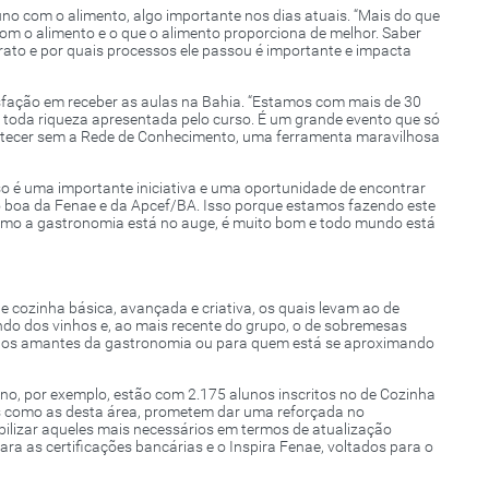
o com o alimento, algo importante nos dias atuais. “Mais do que
om o alimento e o que o alimento proporciona de melhor. Saber
rato e por quais processos ele passou é importante e impacta
isfação em receber as aulas na Bahia. “Estamos com mais de 30
 toda riqueza apresentada pelo curso. É um grande evento que só
ontecer sem a Rede de Conhecimento, uma ferramenta maravilhosa
o é uma importante iniciativa e uma oportunidade de encontrar
to boa da Fenae e da Apcef/BA. Isso porque estamos fazendo este
como a gastronomia está no auge, é muito bom e todo mundo está
 cozinha básica, avançada e criativa, os quais levam ao de
do dos vinhos e, ao mais recente do grupo, o de sobremesas
ra os amantes da gastronomia ou para quem está se aproximando
o, por exemplo, estão com 2.175 alunos inscritos no de Cozinha
s como as desta área, prometem dar uma reforçada no
bilizar aqueles mais necessários em termos de atualização
a as certificações bancárias e o Inspira Fenae, voltados para o