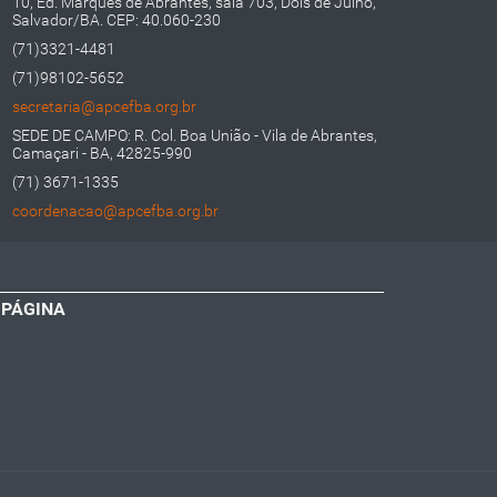
10, Ed. Marquês de Abrantes, sala 703, Dois de Julho,
Salvador/BA. CEP: 40.060-230
(71)3321-4481
(71)98102-5652
secretaria@apcefba.org.br
SEDE DE CAMPO: R. Col. Boa União - Vila de Abrantes,
Camaçari - BA, 42825-990
(71) 3671-1335
coordenacao@apcefba.org.br
 PÁGINA