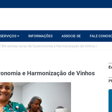
SERVIÇOS
INFORMAÇÕES
ASSOCIE-SE
FALE CONOS
/BA estreia curso de Gastronomia e Harmonização de Vinhos
/
E
tronomia e Harmonização de Vinhos
P