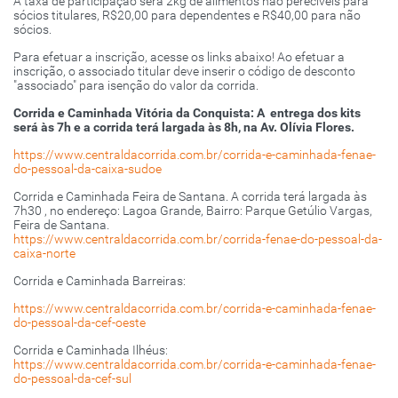
A taxa de participação será 2kg de alimentos não perecíveis para
sócios titulares, R$20,00 para dependentes e R$40,00 para não
sócios.
Para efetuar a inscrição, acesse os links abaixo! Ao efetuar a
inscrição, o associado titular deve inserir o código de desconto
"associado" para isenção do valor da corrida.
Corrida e Caminhada Vitória da Conquista: A entrega dos kits
será às 7h e a corrida terá largada às 8h, na Av. Olívia Flores.
https://www.centraldacorrida.com.br/corrida-e-caminhada-fenae-
do-pessoal-da-caixa-sudoe
Corrida e Caminhada Feira de Santana. A corrida terá largada às
7h30 , no endereço: Lagoa Grande, Bairro: Parque Getúlio Vargas,
Feira de Santana.
https://www.centraldacorrida.com.br/corrida-fenae-do-pessoal-da-
caixa-norte
Corrida e Caminhada Barreiras:
https://www.centraldacorrida.com.br/corrida-e-caminhada-fenae-
do-pessoal-da-cef-oeste
Corrida e Caminhada Ilhéus:
https://www.centraldacorrida.com.br/corrida-e-caminhada-fenae-
do-pessoal-da-cef-sul