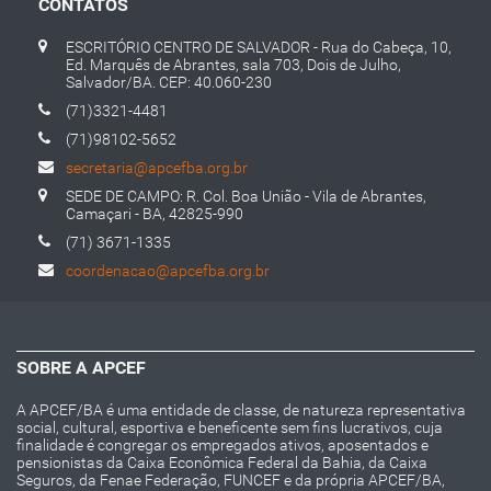
CONTATOS
ESCRITÓRIO CENTRO DE SALVADOR - Rua do Cabeça, 10,
Ed. Marquês de Abrantes, sala 703, Dois de Julho,
Salvador/BA. CEP: 40.060-230
(71)3321-4481
(71)98102-5652
secretaria@apcefba.org.br
SEDE DE CAMPO: R. Col. Boa União - Vila de Abrantes,
Camaçari - BA, 42825-990
(71) 3671-1335
coordenacao@apcefba.org.br
SOBRE A APCEF
A APCEF/BA é uma entidade de classe, de natureza representativa
social, cultural, esportiva e beneficente sem fins lucrativos, cuja
finalidade é congregar os empregados ativos, aposentados e
pensionistas da Caixa Econômica Federal da Bahia, da Caixa
Seguros, da Fenae Federação, FUNCEF e da própria APCEF/BA,