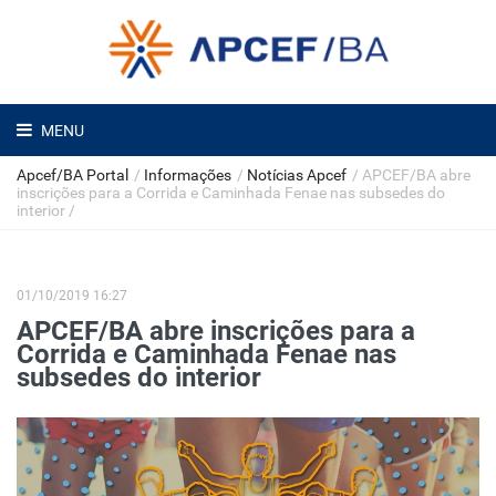
MENU
Apcef/BA Portal
/
Informações
/
Notícias Apcef
/
APCEF/BA abre
inscrições para a Corrida e Caminhada Fenae nas subsedes do
interior
/
01/10/2019 16:27
APCEF/BA abre inscrições para a
Corrida e Caminhada Fenae nas
subsedes do interior