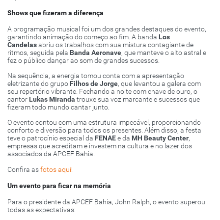
Shows que fizeram a diferença
A programação musical foi um dos grandes destaques do evento,
garantindo animação do começo ao fim. A banda
Los
Candelas
abriu os trabalhos com sua mistura contagiante de
ritmos, seguida pela
Banda Aeronave
, que manteve o alto astral e
fez o público dançar ao som de grandes sucessos.
Na sequência, a energia tomou conta com a apresentação
eletrizante do grupo
Filhos de Jorge
, que levantou a galera com
seu repertório vibrante. Fechando a noite com chave de ouro, o
cantor
Lukas Miranda
trouxe sua voz marcante e sucessos que
fizeram todo mundo cantar junto.
O evento contou com uma estrutura impecável, proporcionando
conforto e diversão para todos os presentes. Além disso, a festa
teve o patrocínio especial da
FENAE
e da
MH Beauty Center
,
empresas que acreditam e investem na cultura e no lazer dos
associados da APCEF Bahia.
Confira as
fotos aqui!
Um evento para ficar na memória
Para o presidente da APCEF Bahia, John Ralph, o evento superou
todas as expectativas: