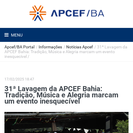
MENU
Apcef/BA Portal
/
Informações
/
Notícias Apcef
/
31ª Lavagem da
APCEF Bahia: Tradição, Música e Alegria marcam um evento
inesquecível
/
17/02/2025 18:47
31ª Lavagem da APCEF Bahia:
Tradição, Música e Alegria marcam
um evento inesquecível