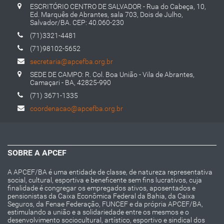
ESCRITÓRIO CENTRO DE SALVADOR - Rua do Cabeça, 10,
Ed. Marquês de Abrantes, sala 703, Dois de Julho,
Salvador/BA. CEP: 40.060-230
(71)3321-4481
(71)98102-5652
secretaria@apcefba.org.br
SEDE DE CAMPO: R. Col. Boa União - Vila de Abrantes,
Camaçari - BA, 42825-990
(71) 3671-1335
coordenacao@apcefba.org.br
SOBRE A APCEF
A APCEF/BA é uma entidade de classe, de natureza representativa
social, cultural, esportiva e beneficente sem fins lucrativos, cuja
finalidade é congregar os empregados ativos, aposentados e
pensionistas da Caixa Econômica Federal da Bahia, da Caixa
Seguros, da Fenae Federação, FUNCEF e da própria APCEF/BA,
estimulando a união e a solidariedade entre os mesmos e o
desenvolvimento sociocultural, artístico, esportivo e sindical dos