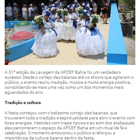
A 31ª edição da Lavagem da APCEF Bahia foi um verdadeiro
sucesso! Desde o cortejo das baianas até os shows que agitaram o
público, o evento reuniu tradição, música e muita energia positiva,
consolidando-se mais uma vez como um dos momentos mais
aguardados do ano.
Tradição e cultura
A festa começou com o belíssimo cortejo das baianas, que
trouxeram toda a tradição e espiritualidade para abrir o evento com
boas energias. Vestidas com trajes típicos e ao som dos atabaques,
elas percorreram o espaço da APCEF Bahia em um ritual de fé e
celebração. O momento emocionou o público e reforçou a
importância da cultura baiana dentro da festa.