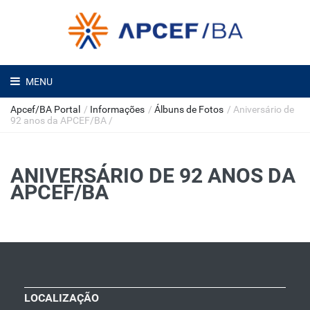
MENU
Apcef/BA Portal
/
Informações
/
Álbuns de Fotos
/
Aniversário de
92 anos da APCEF/BA
/
ANIVERSÁRIO DE 92 ANOS DA
APCEF/BA
LOCALIZAÇÃO