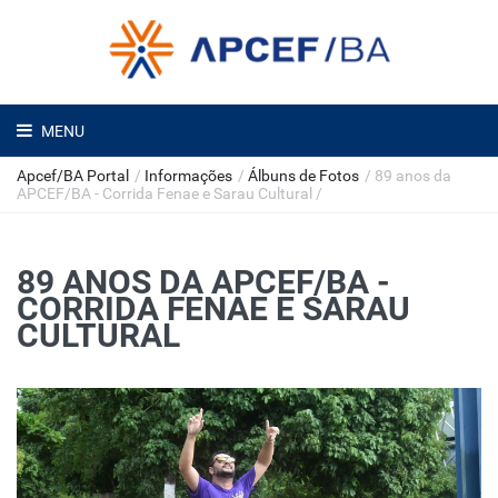
MENU
Apcef/BA Portal
/
Informações
/
Álbuns de Fotos
/
89 anos da
APCEF/BA - Corrida Fenae e Sarau Cultural
/
89 ANOS DA APCEF/BA -
CORRIDA FENAE E SARAU
CULTURAL